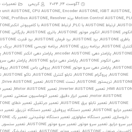
آگوست 24, 2024
کریمی
تعمیرات ب
e unit AUSTONE
,
CPU AUSTONE
,
Encoder AUSTONE
,
IGBT AUSTONE
,
برند AUSTONE
,
Motion Control AUSTONE
Resolver
,
Profibus AUSTONE
,
AUSTO
,
ارتباط AUSTONE با PLC
,
ارتباط AUSTONE با کامپیوتر
,
انکدرAUSTONE
نکودر AUSTONE
,
انکودر موتور AUSTONE
,
باتری AUSTONE
,
بازرگانی AUSTONE
باطری AUSTONE
,
برد AUSTONE
,
برد فرمان AUSTONE
,
برد قدرت AUSTONE
نترل AUSTONE
,
برنامه ریزی AUSTONE
,
برنامه نویسی AUSTONE
,
بریک ی
AUSTON
,
پارامتر دهی encoder AUSTONE
,
پارامتر دهی انکدر AUSTONE
,
پ
دهی انکودر AUSTONE
,
پارامتر دهی درایو AUSTONE
,
پارامتر دهی سرو 
AUSTON
,
پارامتر دهی سرو موتور AUSTONE
,
پروفی باس AUSTONE
,
پروف
AUSTONE
,
پروگرام AUSTONE
,
تابلو کنترل AUSTONE
,
تاکو AUSTONE
,
ت
AUSTON
,
تریستور AUSTONE
,
تست AUSTONE
,
تعمیر Drive AUSTONE
,
ت
HMI AUSTO
,
تعمیر Inverter AUSTONE
,
تعمیر Motor AUSTONE
,
تع
motor AUSTONE
,
تعمیر ابزار دقیق
,
تعمیر اتوماسیون صنعتی
,
تعمیر ای
AUSTONE
,
تعمیر تابلو برق AUSTONE
,
تعمیر جرثقیل
,
تعمیر خطای AUSTONE
عمیر درایو AUSTONE
,
تعمیر دستگاه پروفیل
,
تعمیر دستگاه تزریق
,
تعمیر دس
داروسازی
,
تعمیر دستگاه سلولوزی
,
تعمیر دستگاه نوشیدنی
,
تعمیر رک AUSTONE
یر سرو درایو
,
تعمیر سرو موتور
,
تعمیر سرو موتور AUSTONE
,
تعمیر سنسور
,
ت
کامپیوتر صنعتی AUSTONE
,
تعمیر موتور AUSTONE
,
تعمیر نمایشگر AUSTONE