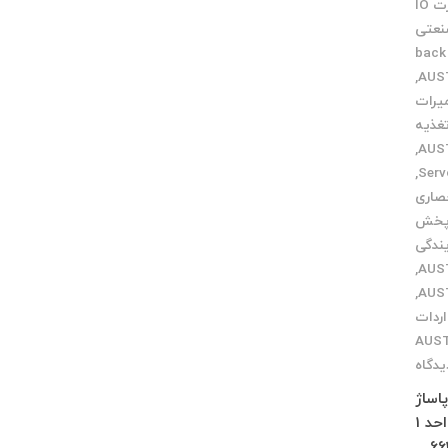
کارت IO
نعتی
گرفتن back
,
میرات
تغذیه
,
,
صاری
 پخش
یندگی
,
,
اردات
یدگاه
 پاساژ
چلچراغ طبقه 3 واحد 2 کرج : فاز 4 مهرشهر خیابان 411 شرقی پلاک 114 واحد 1
66