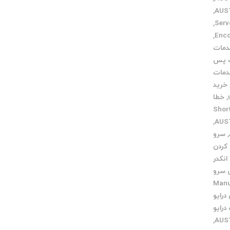
,
,
,
مات
 پس
مات
خرید
,
خطا
Short c
,
,
سرو
کردن
نکدر
 سرو
ی Manual
درایو
درایو
,