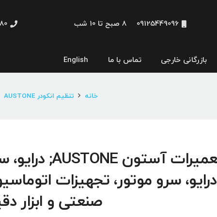
09125449096
8 صبح تا 10 شب
48660
بازرگانی خارجی
تماس با ما
English
نمایشگر و HMI
خانه
تنظیم انکودر AUSTONE
تعمیرات آستون AUSTONE; درا
درایو، سرو موتور، تجهیزات اتوماسی
صنعتی و ابزار دق