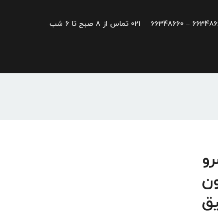
66348680 – 663
021 تماس از 8 صبح تا 6 شب
یو، سرو
ون
یق