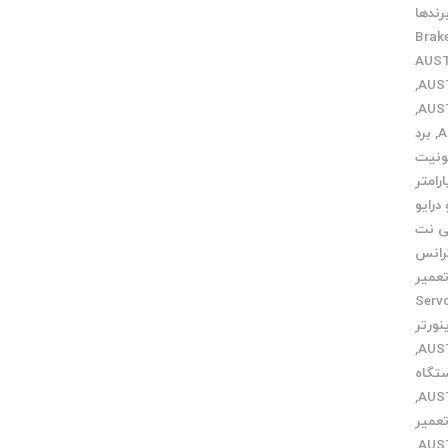
رندها
Brak
,
,
,
برد
ونیت
ارامتر
درایو
ی نت
رانس
عمیر
میر Servo
نورتر
,
تگاه
,
عمیر
,