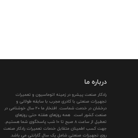
درباره ما
رادکار صنعت پیشرو در زمینه اتوماسیون و تعمیرات
تجهیزات صنعتی با کادری مجرب با سابقه طولانی و
درخشان در خدمت شماست. افتخار ما 20 سال خوشنامی در
صنعت کشور است. همه روزهای هفته حتی روزهای
تعطیل از ساعت 8 صبح تا 10 شب پاسخگوی شما هستیم.
جهت کسب اطمینان متقابل خدمات تعمیرات رادکار صنعت
روی تجهیزات صنعتی شامل یک سال گارانتی می باشد.