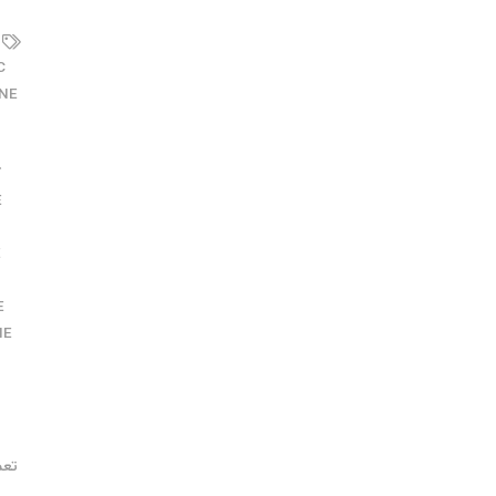
PLC 
NE
ا
ک
E
E
E
NE
ت
تعم