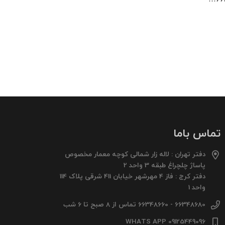
تماس باما
دفتر تهران : لاله زار شمالی کوچه معمار مخصوص
پاساژ چلچراغ طبقه 3 واحد 2
دفتر کرج : فاز 4 مهرشهر خیابان 411 شرقی پلاک 114
واحد 1
66348680 - 66348660 تماس از 8 صبح تا 6 شب
09125449096 WHATS APP