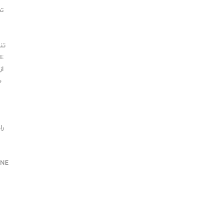
تعم
ت
تنظی
E
از 
س
راه
NE