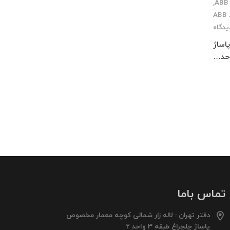
,
A
یدگاه
 پاساژ
تماس باما
دفتر تهران : لاله زار شمالی کوچه معمار مخصوص
پاساژ چلچراغ طبقه 3 واحد 2