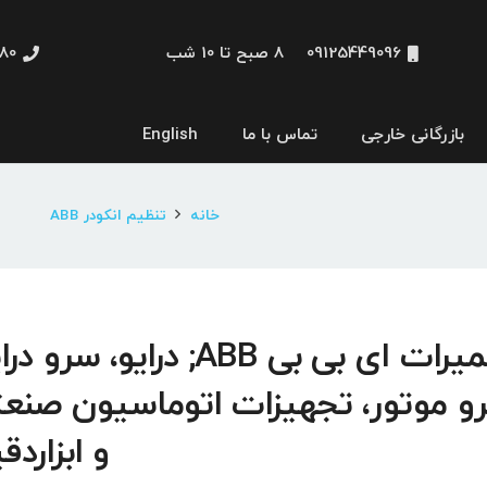
09125449096
8 صبح تا 10 شب
48660
بازرگانی خارجی
تماس با ما
English
نمایشگر و HMI
خانه
تنظیم انکودر ABB
تعمیرات ای بی بی ABB; درایو، سرو 
و موتور، تجهیزات اتوماسیون صنع
و ابزاردق