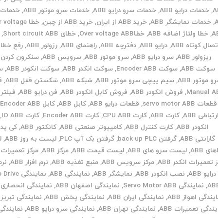
A
,
خدمات درایو ABB
,
خدمات سرو درایو ABB
,
خدمات سرو موتور ABB
,
خدمات 
,
خدمات نمایشگر ABB
,
خرید ABB از ایران
,
خرید ABB از چین
,
خطا voltage
A
,
خطا ولتاژ اضافه ABB
,
خطاOver voltage ABB
,
خطای Short circuit ABB
,
تصال کوتاه ABB
,
درایو ABB
,
دفترچه ABB
,
راهنمای ABB
,
رزولور ABB
,
رفع خطا ABB
ریزولور ABB
,
سرو درایو ABB
,
سرو موتور ABB
,
سرویس ABB
,
سنکرون کردن ABB
سوکت ABB
,
سوکت Encoder ABB
,
سوکت انکدر ABB
,
سوکت انکودر ABB
,
س
و موتور ABB
,
سیم پیچی سرو موتور ABB
,
شبکه ABB
,
شکستن قفل ABB
,
ف
Manual A
,
فروش انکودر ABB
,
فروش کابل انکودر ABB
,
فن درایو ABB
,
فیلتر ABB
قطعات servo motor ABB
,
قطعات درایو ABB
,
کابل ABB
,
کابل Encoder ABB
,
رتباطی ABB
,
کارت ABB
,
کارت CPU ABB
,
کارت Encoder ABB
,
کارت IO ABB
,
انکودر ABB
,
کارت کنترل ABB
,
کامپیوتر صنعتی ABB
,
کانکتور ABB
,
کی پد ABB
گارانتی ABB
,
گرفتن back up PLC
,
گرفتن بک آپ PLC
,
لیست به روز ABB
,
ل
ای ABB
,
لیست سرو های ABB
,
لیست قیمت ABB
,
مرکز ABB
,
مرکز تعمیرات ABB
 تعمیرات انکدر ABB
,
مرکز سرویس ABB
,
منبع تغذیه ABB
,
نرم افزار ABB
,
نرم
درایو ABB
,
نصب انکودر ABB
,
نمایشگر ABB
,
نمایندگی ABB
,
نمایندگی ve
AB
,
نمایندگی Servo Motor ABB
,
نمایندگی اصفهان ABB
,
نمایندگی انحصاری ABB
یندگی اهواز ABB
,
نمایندگی ایران ABB
,
نمایندگی پخش ABB
,
نمایندگی تبریز ABB
یندگی تعمیرات ABB
,
نمایندگی تهران ABB
,
نمایندگی سرو درایو ABB
,
نمایندگی