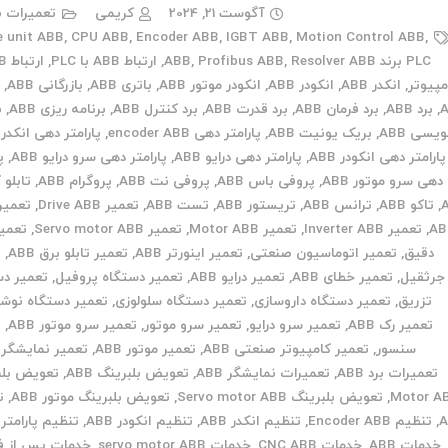
آگوست 21, 2024
کریمی
تعمیرات ب
e unit ABB
,
CPU ABB
,
Encoder ABB
,
IGBT ABB
,
Motion Control ABB
,
PLC برند ABB
Resolver ABB
,
Profibus ABB
,
,
ارتباط ABB با PLC
,
مپیوتر
,
انکدر ABB
,
انکودر ABB
,
انکودر موتور ABB
,
باتری ABB
,
بازرگانی ABB
,
ب
,
برد ABB
,
برد فرمان ABB
,
برد قدرت ABB
,
برد کنترل ABB
,
برنامه ریزی ABB
,
ب
ویسی ABB
,
بریک یونیت ABB
,
پارامتر دهی encoder ABB
,
پارامتر دهی انکدر ABB
پارامتر دهی انکودر ABB
,
پارامتر دهی درایو ABB
,
پارامتر دهی سرو درایو ABB
,
پ
دهی سرو موتور ABB
,
پروفی باس ABB
,
پروفی نت ABB
,
پروگرام ABB
,
تابلو 
,
تاکو ABB
,
ترانس ABB
,
تریستور ABB
,
تست ABB
,
تعمیر Drive ABB
,
AB
,
تعمیر Inverter ABB
,
تعمیر Motor ABB
,
تعمیر Servo motor ABB
,
تعمیر 
دقیق
,
تعمیر اتوماسیون صنعتی
,
تعمیر اینورتر ABB
,
تعمیر تابلو برق ABB
,
ت
جرثقیل
,
تعمیر خطای ABB
,
تعمیر درایو ABB
,
تعمیر دستگاه پروفیل
,
تعمیر دس
تزریق
,
تعمیر دستگاه داروسازی
,
تعمیر دستگاه سلولوزی
,
تعمیر دستگاه نوش
تعمیر رک ABB
,
تعمیر سرو درایو
,
تعمیر سرو موتور
,
تعمیر سرو موتور ABB
,
ت
سنسور
,
تعمیر کامپیوتر صنعتی ABB
,
تعمیر موتور ABB
,
تعمیر نمایشگر ABB
تعمیرات برد ABB
,
تعمیرات نمایشگر ABB
,
تعویض بلبرینگ ABB
,
تعویض بلب
Motor A
,
تعویض بلبرینگ Servo motor ABB
,
تعویض بلبرینگ موتور ABB
,
ت
,
تنظیم Encoder ABB
,
تنظیم انکدر ABB
,
تنظیم انکودر ABB
,
تنظیم پارامتر ABB
خدمات ABB
,
خدمات CNC ABB
,
خدمات servo motor ABB
,
خدمات پس از 