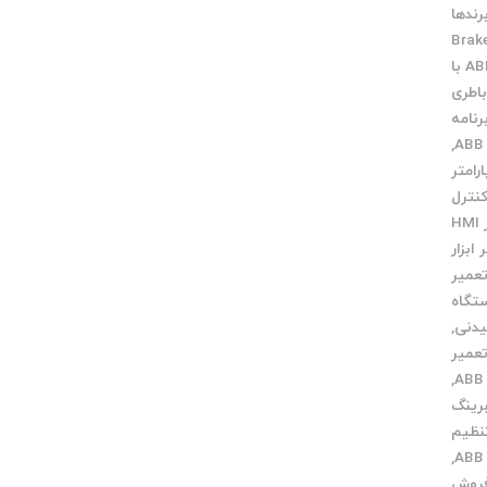
رندها
Brak
ارتباط ABB با
اطری
رنامه
,
ارامتر
کنترل
تعمیر HMI
ابزار
عمیر
تگاه
یدنی
,
عمیر
,
رینگ
نظیم
,
فروش