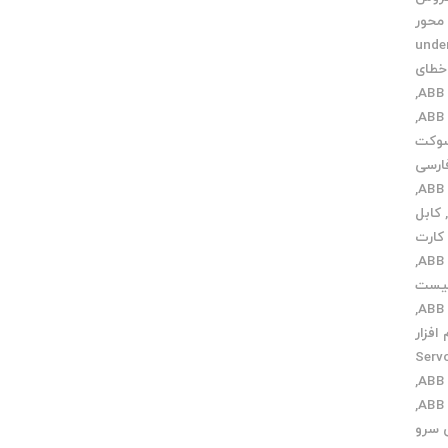
محور
under 
خطای
,
,
وکت
ارسی
,
کابل
کارت
,
یست
,
 افزار
Servo Dri
,
,
 سرو