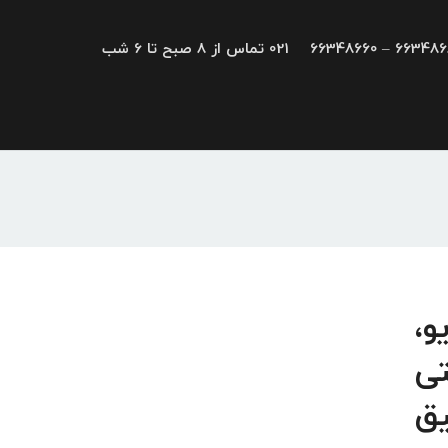
66348680 – 663
021 تماس از 8 صبح تا 6 شب
درایو،
تی
یق