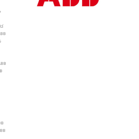
کا
ABB
ن
ABB
B
BB
ABB