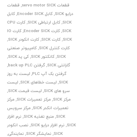
قطعات servo motor SICK
,
قطعات
درایو SICK
,
کابل Encoder SICK
,
کابل
SICK
,
کابل ارتباطی SICK
,
کارت CPU
SICK
,
کارت Encoder SICK
,
کارت IO
SICK
,
کارت SICK
,
کارت انکودر SICK
,
کارت کنترل SICK
,
کامپیوتر صنعتی
SICK
,
کانکتور SICK
,
کی پد SICK
,
گارانتی SICK
,
گرفتن back up PLC
,
گرفتن بک آپ PLC
,
لیست به روز
SICK
,
لیست خطاهای SICK
,
لیست
سرو های SICK
,
لیست قیمت SICK
,
مرکز SICK
,
مرکز تعمیرات SICK
,
مرکز
تعمیرات انکدر SICK
,
مرکز سرویس
SICK
,
منبع تغذیه SICK
,
نرم افزار
SICK
,
نرم افزار درایو SICK
,
نصب انکودر
SICK
,
نمایشگر SICK
,
نمایندگی
,