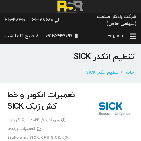
شرکت رادکار صنعت
66348680 – 66348660
(سهامی خاص)
English
09125449096
8 صبح تا 10 شب
تنظیم انکدر SICK
خانه
تنظیم انکدر SICK
تعمیرات انکودر و خط
کش زیک SICK
سپتامبر 9, 2024
کریمی
تعمیرات برندها
Brake unit SICK
,
CPU SICK
,