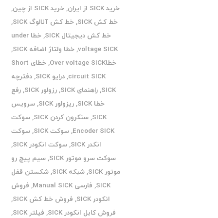
خرید SICK از ایران
,
خرید SICK از چین
,
خط کش SICK
,
خط کش آنالوگ SICK
,
خط کش دیجیتال SICK
,
خطا under
voltage SICK
,
خطا ولتاژ اضافه SICK
,
خطاOver voltage SICK
,
خطای Short
circuit SICK
,
درایو SICK
,
دفترچه
SICK
,
راهنمای SICK
,
رزولور SICK
,
رفع
خطا SICK
,
ریزولور SICK
,
سرویس
SICK
,
سنکرون کردن SICK
,
سوکت
Encoder SICK
,
سوکت SICK
,
سوکت
انکدر SICK
,
سوکت انکودر SICK
,
سوکت سرو موتور SICK
,
سیم پیچ رو
موتور SICK
,
شبکه SICK
,
شکستن قفل
SICK
,
فارسی Manual SICK
,
فروش
انکودر SICK
,
فروش خط کش SICK
,
فروش کابل انکودر SICK
,
فیلتر SICK
,