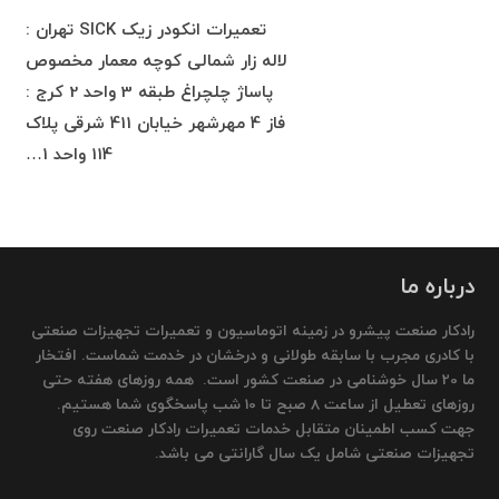
تعمیرات انکودر زیک SICK تهران :
لاله زار شمالی کوچه معمار مخصوص
پاساژ چلچراغ طبقه 3 واحد 2 کرج :
فاز 4 مهرشهر خیابان 411 شرقی پلاک
114 واحد 1…
درباره ما
رادکار صنعت پیشرو در زمینه اتوماسیون و تعمیرات تجهیزات صنعتی
با کادری مجرب با سابقه طولانی و درخشان در خدمت شماست. افتخار
ما 20 سال خوشنامی در صنعت کشور است. همه روزهای هفته حتی
روزهای تعطیل از ساعت 8 صبح تا 10 شب پاسخگوی شما هستیم.
جهت کسب اطمینان متقابل خدمات تعمیرات رادکار صنعت روی
تجهیزات صنعتی شامل یک سال گارانتی می باشد.