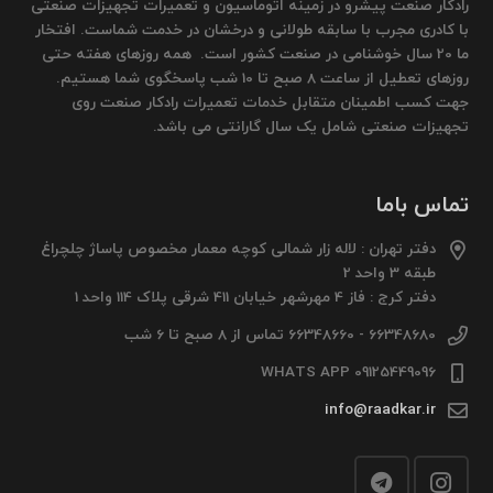
رادکار صنعت پیشرو در زمینه اتوماسیون و تعمیرات تجهیزات صنعتی
با کادری مجرب با سابقه طولانی و درخشان در خدمت شماست. افتخار
ما 20 سال خوشنامی در صنعت کشور است. همه روزهای هفته حتی
روزهای تعطیل از ساعت 8 صبح تا 10 شب پاسخگوی شما هستیم.
جهت کسب اطمینان متقابل خدمات تعمیرات رادکار صنعت روی
تجهیزات صنعتی شامل یک سال گارانتی می باشد.
تماس باما
دفتر تهران : لاله زار شمالی کوچه معمار مخصوص پاساژ چلچراغ
طبقه 3 واحد 2
دفتر کرج : فاز 4 مهرشهر خیابان 411 شرقی پلاک 114 واحد 1
66348680 - 66348660 تماس از 8 صبح تا 6 شب
09125449096 WHATS APP
info@raadkar.ir