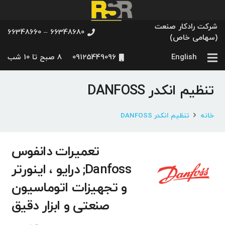
شرکت رادکار صنعت
66348680 – 66348660
(سهامی خاص)
English
09125449096
8 صبح تا 10 شب
تنظیم انکدر DANFOSS
خانه
تنظیم انکدر DANFOSS
تعمیرات دانفوس
Danfoss; درایو ، اینورتر
و تجهیزات اتوماسیون
صنعتی و ابزار دقیق