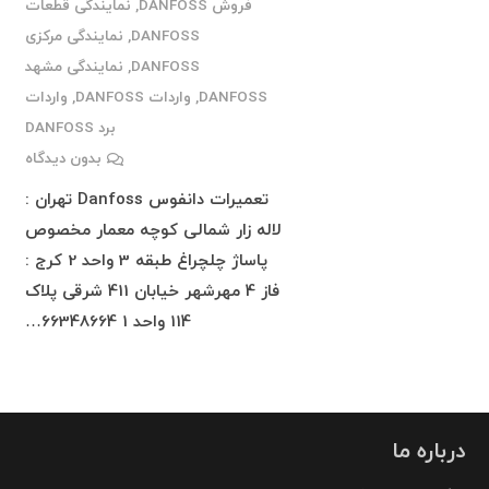
فروش DANFOSS
,
نمایندگی قطعات
DANFOSS
,
نمایندگی مرکزی
DANFOSS
,
نمایندگی مشهد
DANFOSS
,
واردات DANFOSS
,
واردات
برد DANFOSS
بدون دیدگاه
تعمیرات دانفوس Danfoss تهران :
لاله زار شمالی کوچه معمار مخصوص
پاساژ چلچراغ طبقه 3 واحد 2 کرج :
فاز 4 مهرشهر خیابان 411 شرقی پلاک
114 واحد 1 66348664…
درباره ما