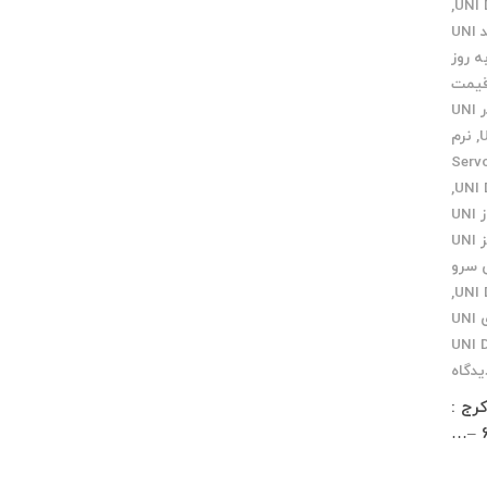
,
کی پد UNI
 روز
یمت
مرکز تعمیرات انکدر UNI
,
نرم
ایندگی Servo
,
نمایندگی اهواز UNI
نمایندگی تبریز UNI
 سرو
,
نمایندگی مرکزی UNI
یدگاه
 زار شمالی کوچه معمار مخصوص پاساژ چلچراغ طبقه 3 واحد 2 کرج :