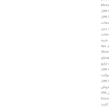
گ Motor UNI
,
,
مات
 پس
مات
خرید
,
خطا
Short 
هنمای
درایو
,
وکت
,
روش
فیلتر UNI
Encoder
کارت