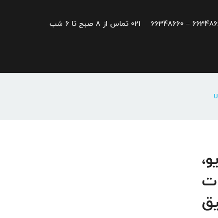
66348680 – 663
021 تماس از 8 صبح تا 6 شب
UNI DRI; درایو،
ات
یق