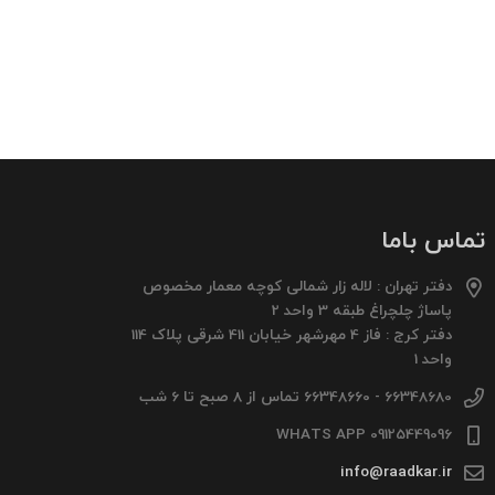
تماس باما
دفتر تهران : لاله زار شمالی کوچه معمار مخصوص
پاساژ چلچراغ طبقه 3 واحد 2
دفتر کرج : فاز 4 مهرشهر خیابان 411 شرقی پلاک 114
واحد 1
66348680 - 66348660 تماس از 8 صبح تا 6 شب
09125449096 WHATS APP
info@raadkar.ir