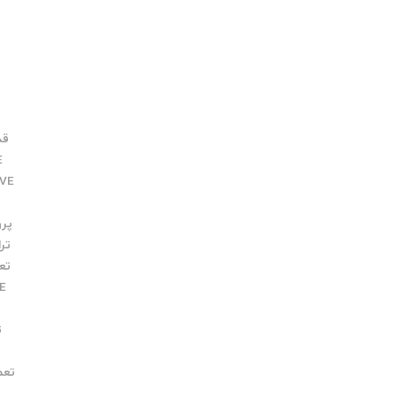
قدرت
E
IVE
پروفی
ترانس
تعمیر E
VE
ت
تعم
ک