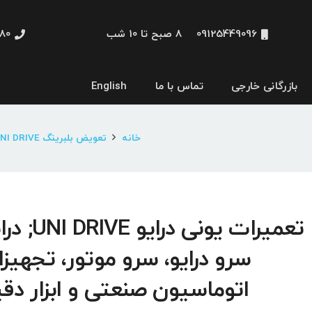
09125449096
8 صبح تا 10 شب
48660
بازرگانی خارجی
تماس با ما
English
نمایشگر و HMI
خانه
تعویض بلبرینگ UNI DRIVE
تعمیرات یونی درایو VE
سرو درایو، سرو موتور، تجهیز
اتوماسیون صنعتی و ابزار دق