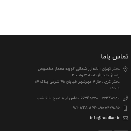
تماس باما
دفتر تهران : لاله زار شمالی کوچه معمار مخصوص
پاساژ چلچراغ طبقه 3 واحد 2
دفتر کرج : فاز 4 مهرشهر خیابان 411 شرقی پلاک 114
واحد 1
66348680 - 66348660 تماس از 8 صبح تا 6 شب
09125449096 WHATS APP
info@raadkar.ir