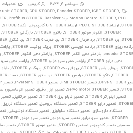
سپتامبر 4, 2024
کریمی
تعمیرات ب
e unit STOBER
,
CPU STOBER
,
Encoder STOBER
,
IGBT STOBER
,
PLC برند STOBER
,
Motion Control STOBER
Resolver
,
Profibus STOBER
,
STOB
,
ارتباط STOBER با PLC
,
ارتباط STOBER با کامپیوتر
,
انکدرSTOBER
,
ا
STOBER
,
انکودر موتور STOBER
,
باتری STOBER
,
بازرگانی STOBER
,
ب
STOB
,
برد STOBER
,
برد فرمان STOBER
,
برد قدرت STOBER
,
برد کنترل STOBER
نامه ریزی STOBER
,
برنامه نویسی STOBER
,
بریک یونیت STOBER
,
پارامت
encoder STOB
,
پارامتر دهی انکدر STOBER
,
پارامتر دهی انکودر STOBER
,
پ
دهی درایو STOBER
,
پارامتر دهی سرو درایو STOBER
,
پارامتر دهی سرو 
STOB
,
پروفی باس STOBER
,
پروفی نت STOBER
,
پروگرام STOBER
,
تابلو 
STOBER
,
تاکو STOBER
,
ترانس STOBER
,
تریستور STOBER
,
تست STOBER
Drive STOB
,
تعمیر HMI STOBER
,
تعمیر Inverter STOBER
,
تع
STOB
,
تعمیر Servo motor STOBER
,
تعمیر ابزار دقیق
,
تعمیر اتوماسیون ص
تعمیر اینورتر STOBER
,
تعمیر تابلو برق STOBER
,
تعمیر جرثقیل
,
تعمیر 
STOBE
,
تعمیر درایو STOBER
,
تعمیر دستگاه پروفیل
,
تعمیر دستگاه تزریق
,
ت
دستگاه داروسازی
,
تعمیر دستگاه سلولوزی
,
تعمیر دستگاه نوشیدنی
,
تعمی
STOBER
,
تعمیر سرو درایو
,
تعمیر سرو موتور
,
تعمیر سرو موتور STOBER
,
ت
سنسور
,
تعمیر کامپیوتر صنعتی STOBER
,
تعمیر موتور STOBER
,
تعمیر نما
STOBER
,
تعمیرات برد STOBER
,
تعمیرات نمایشگر STOBER
,
تعویض بلب