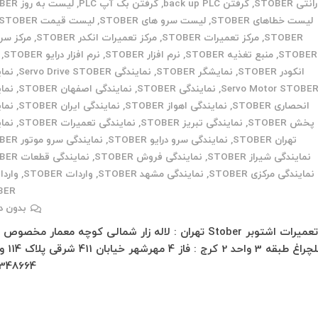
نتی STOBER
,
گرفتن back up PLC
,
گرفتن بک آپ PLC
,
لیست به روز STOBER
لیست خطاهای STOBER
,
لیست سرو های STOBER
,
لیست قیمت STOBER
STOBER
,
مرکز تعمیرات STOBER
,
مرکز تعمیرات انکدر STOBER
,
مرکز س
STOBER
,
منبع تغذیه STOBER
,
نرم افزار STOBER
,
نرم افزار درایو STOBER
,
انکودر STOBER
,
نمایشگر STOBER
,
نمایندگی Servo Drive STOBER
,
نما
Servo Motor STOBE
,
نمایندگی STOBER
,
نمایندگی اصفهان STOBER
,
نما
انحصاری STOBER
,
نمایندگی اهواز STOBER
,
نمایندگی ایران STOBER
,
نما
پخش STOBER
,
نمایندگی تبریز STOBER
,
نمایندگی تعمیرات STOBER
,
نما
تهران STOBER
,
نمایندگی سرو درایو STOBER
,
نمایندگی سرو موتور STOBER
نمایندگی شیراز STOBER
,
نمایندگی فروش STOBER
,
نمایندگی قطعات STOBER
نمایندگی مرکزی STOBER
,
نمایندگی مشهد STOBER
,
واردات STOBER
,
واردا
BER
بدون د
تعمیرات اشتوبر Stober تهران : لاله زار شمالی کوچه معمار مخصوص
348664…