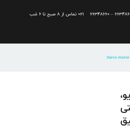
66348680 – 663
021 تماس از 8 صبح تا 6 شب
درایو،
تی
یق