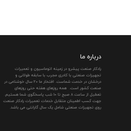
درباره ما
رادکار صنعت پیشرو در زمینه اتوماسیون و تعمیرات
تجهیزات صنعتی با کادری مجرب با سابقه طولانی و
درخشان در خدمت شماست. افتخار ما 20 سال خوشنامی در
صنعت کشور است. همه روزهای هفته حتی روزهای
تعطیل از ساعت 8 صبح تا 10 شب پاسخگوی شما هستیم.
جهت کسب اطمینان متقابل خدمات تعمیرات رادکار صنعت
روی تجهیزات صنعتی شامل یک سال گارانتی می باشد.