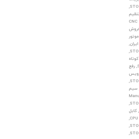
,
نظیم
خدمات CNC
فروش
وتور
,
,
وتاه
,
رفع
ویس
,
سیم
ی Manual
,
کابل
,
,
,