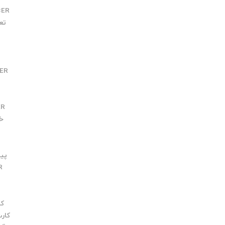
BER
تعو
R
ER
ER
خطا
پیچ
R
کارت 
کارت 