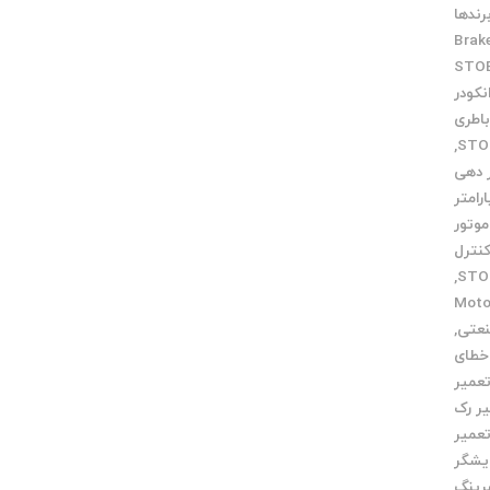
رندها
Brak
نکودر
اطری
,
ر دهی
ارامتر
موتور
کنترل
,
میر Motor
نعتی
,
خطای
عمیر
ر رک
عمیر
یشگر
رینگ