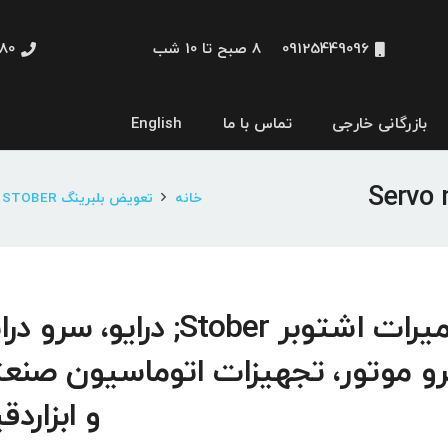
09125449096
8 صبح تا 10 شب
48660
بازرگانی خارجی
تماس با ما
English
نمایشگر و HMI
خانه
تعویض بلبرینگ Servo motor STOBER
تعمیرات اشتوبر Stober; درایو، سرو 
و موتور، تجهیزات اتوماسیون صنع
و ابزاردق