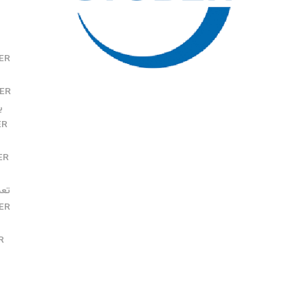
ER
ER
بر
ER
ER
تعمیر ER
ER
R