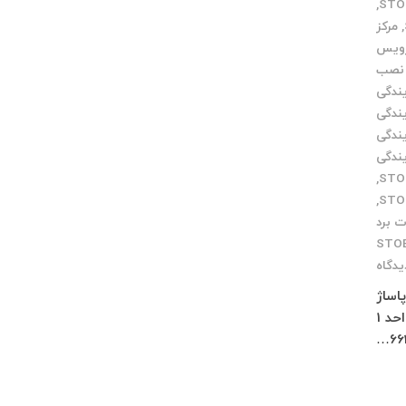
,
,
مرکز
رویس
نصب
یندگی
یندگی
یندگی
یندگی
,
,
ت برد
STO
یدگاه
 پاساژ
چلچراغ طبقه 3 واحد 2 کرج : فاز 4 مهرشهر خیابان 411 شرقی پلاک 114 واحد 1
66