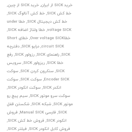
خرید SICK از ایران
,
خرید SICK از چین
,
خط کش SICK
,
خط کش آنالوگ SICK
,
خط کش دیجیتال SICK
,
خطا under
voltage SICK
,
خطا ولتاژ اضافه SICK
,
خطاOver voltage SICK
,
خطای Short
circuit SICK
,
درایو SICK
,
دفترچه
SICK
,
راهنمای SICK
,
رزولور SICK
,
رفع
خطا SICK
,
ریزولور SICK
,
سرویس
SICK
,
سنکرون کردن SICK
,
سوکت
Encoder SICK
,
سوکت SICK
,
سوکت
انکدر SICK
,
سوکت انکودر SICK
,
سوکت سرو موتور SICK
,
سیم پیچ رو
موتور SICK
,
شبکه SICK
,
شکستن قفل
SICK
,
فارسی Manual SICK
,
فروش
انکودر SICK
,
فروش خط کش SICK
,
فروش کابل انکودر SICK
,
فیلتر SICK
,