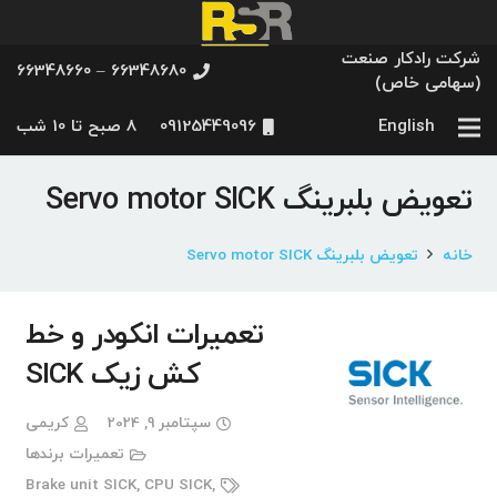
شرکت رادکار صنعت
66348680 – 66348660
(سهامی خاص)
English
09125449096
8 صبح تا 10 شب
تعویض بلبرینگ Servo motor SICK
خانه
تعویض بلبرینگ Servo motor SICK
تعمیرات انکودر و خط
کش زیک SICK
سپتامبر 9, 2024
کریمی
تعمیرات برندها
Brake unit SICK
,
CPU SICK
,