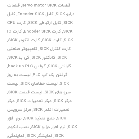
قطعات servo motor SICK
,
قطعات
درایو SICK
,
کابل Encoder SICK
,
کابل
SICK
,
کابل ارتباطی SICK
,
کارت CPU
SICK
,
کارت Encoder SICK
,
کارت IO
SICK
,
کارت SICK
,
کارت انکودر SICK
,
کارت کنترل SICK
,
کامپیوتر صنعتی
SICK
,
کانکتور SICK
,
کی پد SICK
,
گارانتی SICK
,
گرفتن back up PLC
,
گرفتن بک آپ PLC
,
لیست به روز
SICK
,
لیست خطاهای SICK
,
لیست
سرو های SICK
,
لیست قیمت SICK
,
مرکز SICK
,
مرکز تعمیرات SICK
,
مرکز
تعمیرات انکدر SICK
,
مرکز سرویس
SICK
,
منبع تغذیه SICK
,
نرم افزار
SICK
,
نرم افزار درایو SICK
,
نصب انکودر
SICK
,
نمایشگر SICK
,
نمایندگی
,