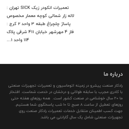
تعمیرات انکودر زیک SICK تهران :
لاله زار شمالی کوچه معمار مخصوص
پاساژ چلچراغ طبقه 3 واحد 2 کرج :
فاز 4 مهرشهر خیابان 411 شرقی پلاک
114 واحد 1…
درباره ما
رادکار صنعت پیشرو در زمینه اتوماسیون و تعمیرات تجهیزات صنعتی
با کادری مجرب با سابقه طولانی و درخشان در خدمت شماست. افتخار
ما 20 سال خوشنامی در صنعت کشور است. همه روزهای هفته حتی
روزهای تعطیل از ساعت 8 صبح تا 10 شب پاسخگوی شما هستیم.
جهت کسب اطمینان متقابل خدمات تعمیرات رادکار صنعت روی
تجهیزات صنعتی شامل یک سال گارانتی می باشد.