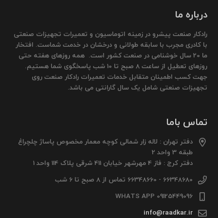
درباره ما
رادکار صنعت پیشرو در زمینه اتوماسیون و تعمیرات تجهیزات صنعتی
با کادری مجرب با سابقه طولانی و درخشان در خدمت شماست. افتخار
ما 20 سال خوشنامی در صنعت کشور است. همه روزهای هفته حتی
روزهای تعطیل از ساعت 8 صبح تا 10 شب پاسخگوی شما هستیم.
جهت کسب اطمینان متقابل خدمات تعمیرات رادکار صنعت روی
تجهیزات صنعتی شامل یک سال گارانتی می باشد.
تماس باما
دفتر تهران : لاله زار شمالی کوچه معمار مخصوص پاساژ چلچراغ
طبقه 3 واحد 2
دفتر کرج : فاز 4 مهرشهر خیابان 411 شرقی پلاک 114 واحد 1
66348680 - 66348660 تماس از 8 صبح تا 6 شب
09125449096 WHATS APP
info@raadkar.ir