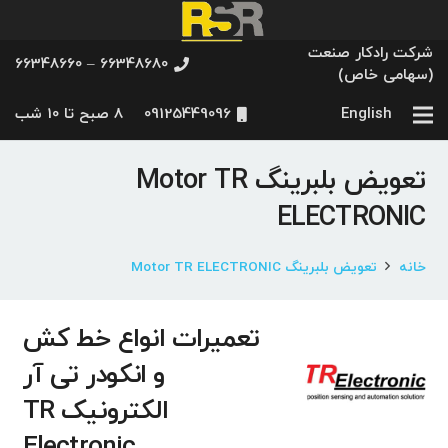
شرکت رادکار صنعت
66348680 – 66348660
(سهامی خاص)
English
09125449096
8 صبح تا 10 شب
تعویض بلبرینگ Motor TR
ELECTRONIC
خانه
تعویض بلبرینگ Motor TR ELECTRONIC
تعمیرات انواع خط کش
و انکودر تی آر
الکترونیک TR
Electronic