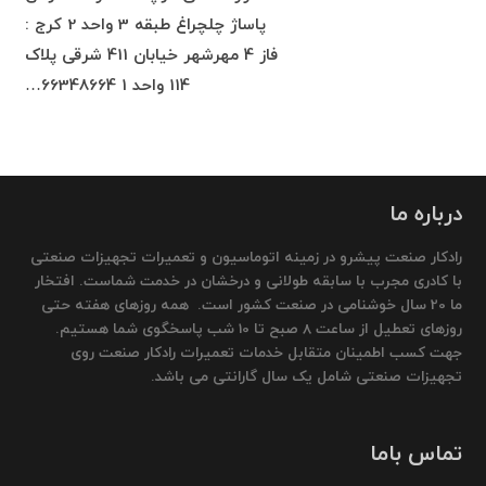
پاساژ چلچراغ طبقه 3 واحد 2 کرج :
فاز 4 مهرشهر خیابان 411 شرقی پلاک
114 واحد 1 66348664…
درباره ما
رادکار صنعت پیشرو در زمینه اتوماسیون و تعمیرات تجهیزات صنعتی
با کادری مجرب با سابقه طولانی و درخشان در خدمت شماست. افتخار
ما 20 سال خوشنامی در صنعت کشور است. همه روزهای هفته حتی
روزهای تعطیل از ساعت 8 صبح تا 10 شب پاسخگوی شما هستیم.
جهت کسب اطمینان متقابل خدمات تعمیرات رادکار صنعت روی
تجهیزات صنعتی شامل یک سال گارانتی می باشد.
تماس باما