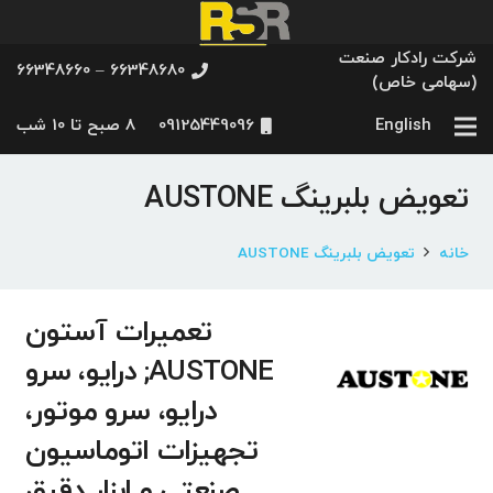
شرکت رادکار صنعت
66348680 – 66348660
(سهامی خاص)
English
09125449096
8 صبح تا 10 شب
تعویض بلبرینگ AUSTONE
خانه
تعویض بلبرینگ AUSTONE
تعمیرات آستون
AUSTONE; درایو، سرو
درایو، سرو موتور،
تجهیزات اتوماسیون
صنعتی و ابزار دقیق