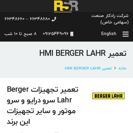
شرکت رادکار صنعت
66348680 – 66348660
(سهامی خاص)
English
09125449096
8 صبح تا 10 شب
تعمیر HMI BERGER LAHR
خانه
تعمیر HMI BERGER LAHR
تعمیر تجهیزات Berger
Lahr سرو درایو و سرو
موتور و سایر تجهیزات
این برند