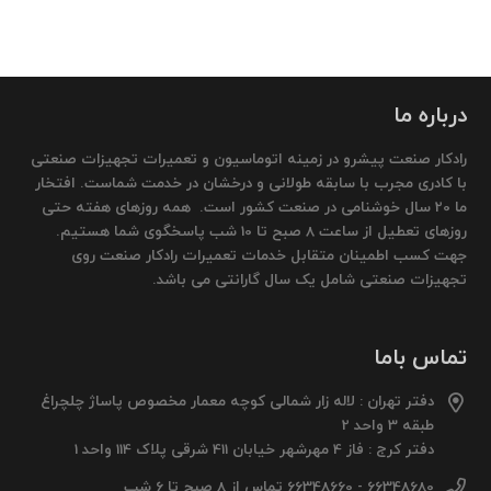
درباره ما
رادکار صنعت پیشرو در زمینه اتوماسیون و تعمیرات تجهیزات صنعتی
با کادری مجرب با سابقه طولانی و درخشان در خدمت شماست. افتخار
ما 20 سال خوشنامی در صنعت کشور است. همه روزهای هفته حتی
روزهای تعطیل از ساعت 8 صبح تا 10 شب پاسخگوی شما هستیم.
جهت کسب اطمینان متقابل خدمات تعمیرات رادکار صنعت روی
تجهیزات صنعتی شامل یک سال گارانتی می باشد.
تماس باما
دفتر تهران : لاله زار شمالی کوچه معمار مخصوص پاساژ چلچراغ
طبقه 3 واحد 2
دفتر کرج : فاز 4 مهرشهر خیابان 411 شرقی پلاک 114 واحد 1
66348680 - 66348660 تماس از 8 صبح تا 6 شب