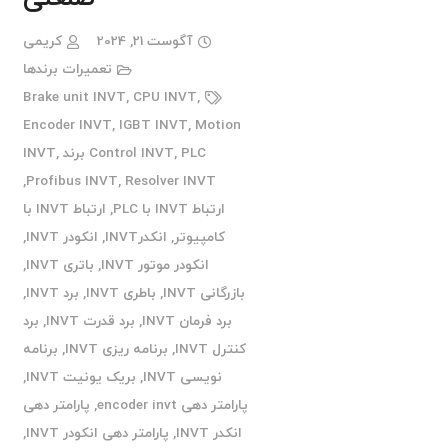
آگوست 21, 2024
کریمی
تعمیرات برندها
Brake unit INVT
,
CPU INVT
,
Encoder INVT
,
IGBT INVT
,
Motion
PLC برند INVT
,
Control INVT
,
,
Profibus INVT
,
Resolver INVT
ارتباط INVT با PLC
,
ارتباط INVT با
کامپیوتر
,
انکدرINVT
,
انکودر INVT
,
انکودر موتور INVT
,
باتری INVT
,
بازرگانی INVT
,
باطری INVT
,
برد INVT
,
برد فرمان INVT
,
برد قدرت INVT
,
برد
کنترل INVT
,
برنامه ریزی INVT
,
برنامه
نویسی INVT
,
بریک یونیت INVT
,
پارامتر دهی encoder invt
,
پارامتر دهی
انکدر INVT
,
پارامتر دهی انکودر INVT
,