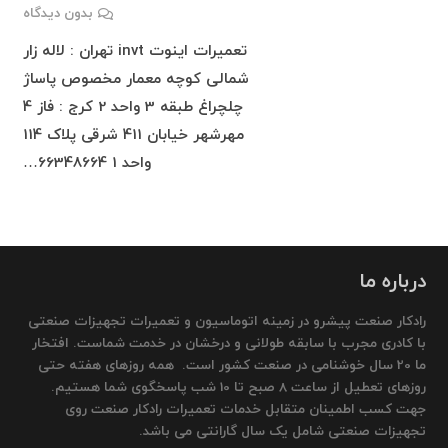
بدون دیدگاه
تعمیرات اینوت invt تهران : لاله زار
شمالی کوچه معمار مخصوص پاساژ
چلچراغ طبقه 3 واحد 2 کرج : فاز 4
مهرشهر خیابان 411 شرقی پلاک 114
واحد 1 66348664…
درباره ما
رادکار صنعت پیشرو در زمینه اتوماسیون و تعمیرات تجهیزات صنعتی
با کادری مجرب با سابقه طولانی و درخشان در خدمت شماست. افتخار
ما 20 سال خوشنامی در صنعت کشور است. همه روزهای هفته حتی
روزهای تعطیل از ساعت 8 صبح تا 10 شب پاسخگوی شما هستیم.
جهت کسب اطمینان متقابل خدمات تعمیرات رادکار صنعت روی
تجهیزات صنعتی شامل یک سال گارانتی می باشد.