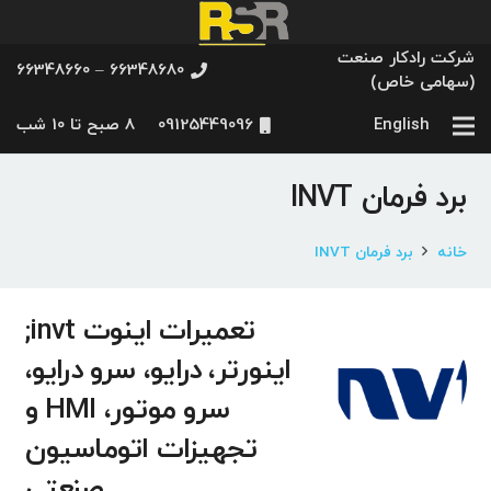
شرکت رادکار صنعت
66348680 – 66348660
(سهامی خاص)
English
09125449096
8 صبح تا 10 شب
برد فرمان INVT
خانه
برد فرمان INVT
تعمیرات اینوت invt;
اینورتر، درایو، سرو درایو،
سرو موتور، HMI و
تجهیزات اتوماسیون
صنعتی