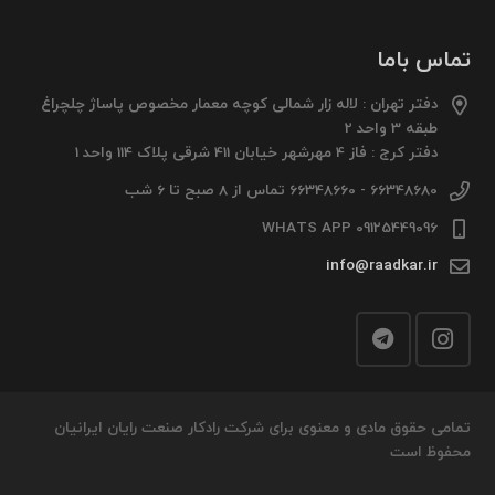
تماس باما
دفتر تهران : لاله زار شمالی کوچه معمار مخصوص پاساژ چلچراغ
طبقه 3 واحد 2
دفتر کرج : فاز 4 مهرشهر خیابان 411 شرقی پلاک 114 واحد 1
66348680 - 66348660 تماس از 8 صبح تا 6 شب
09125449096 WHATS APP
info@raadkar.ir
تمامی حقوق مادی و معنوی برای شرکت رادکار صنعت رایان ایرانیان
محفوظ است