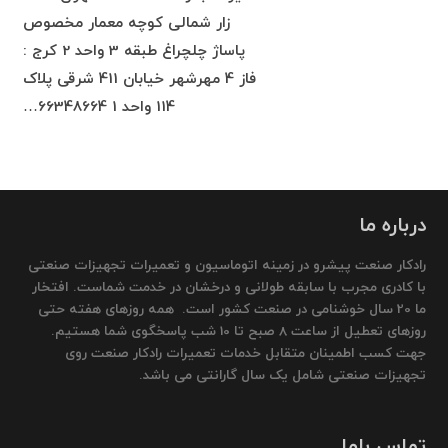
زار شمالی کوچه معمار مخصوص
پاساژ چلچراغ طبقه 3 واحد 2 کرج :
فاز 4 مهرشهر خیابان 411 شرقی پلاک
114 واحد 1 66348664…
درباره ما
رادکار صنعت پیشرو در زمینه اتوماسیون و تعمیرات تجهیزات صنعتی
با کادری مجرب با سابقه طولانی و درخشان در خدمت شماست. افتخار
ما 20 سال خوشنامی در صنعت کشور است. همه روزهای هفته حتی
روزهای تعطیل از ساعت 8 صبح تا 10 شب پاسخگوی شما هستیم.
جهت کسب اطمینان متقابل خدمات تعمیرات رادکار صنعت روی
تجهیزات صنعتی شامل یک سال گارانتی می باشد.
تماس باما