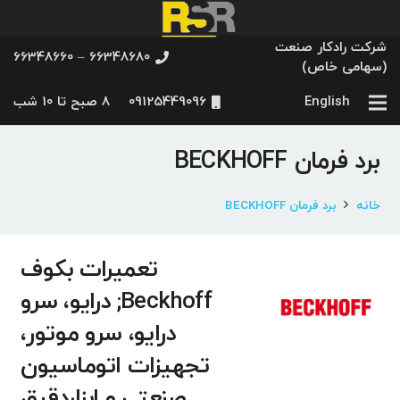
شرکت رادکار صنعت
66348680 – 66348660
(سهامی خاص)
English
09125449096
8 صبح تا 10 شب
برد فرمان BECKHOFF
خانه
برد فرمان BECKHOFF
تعمیرات بکوف
Beckhoff; درایو، سرو
درایو، سرو موتور،
تجهیزات اتوماسیون
صنعتی و ابزاردقیق