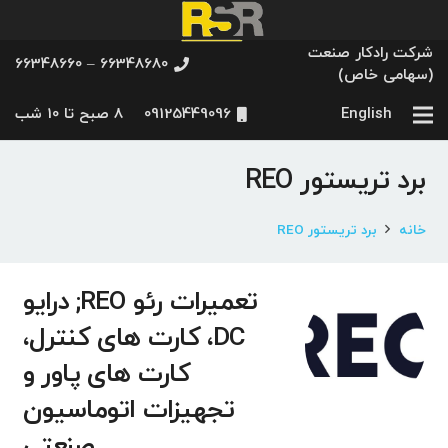
شرکت رادکار صنعت
66348680 – 66348660
(سهامی خاص)
English
09125449096
8 صبح تا 10 شب
برد تریستور REO
خانه
برد تریستور REO
تعمیرات رئو REO; درایو
DC، کارت های کنترل،
کارت های پاور و
تجهیزات اتوماسیون
صنعتی