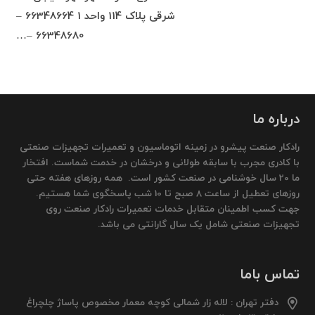
شرقی پلاک 114 واحد 1 66348664 –
66348680 –…
درباره ما
رادکار صنعت پیشرو در زمینه اتوماسیون و تعمیرات تجهیزات صنعتی
با کادری مجرب با سابقه طولانی و درخشان در خدمت شماست. افتخار
ما 20 سال خوشنامی در صنعت کشور است. همه روزهای هفته حتی
روزهای تعطیل از ساعت 8 صبح تا 10 شب پاسخگوی شما هستیم.
جهت کسب اطمینان متقابل خدمات تعمیرات رادکار صنعت روی
تجهیزات صنعتی شامل یک سال گارانتی می باشد.
تماس باما
دفتر تهران : لاله زار شمالی کوچه معمار مخصوص پاساژ چلچراغ