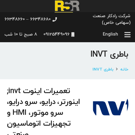
شرکت رادکار صنعت
66348680 – 66348660
(سهامی خاص)
English
09125449096
8 صبح تا 10 شب
باطری INVT
خانه
باطری INVT
تعمیرات اینوت invt;
اینورتر، درایو، سرو درایو،
سرو موتور، HMI و
تجهیزات اتوماسیون
صنعتی