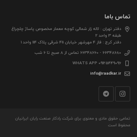
تماس باما
دفتر تهران : لاله زار شمالی کوچه معمار مخصوص پاساژ چلچراغ
طبقه 3 واحد 2
دفتر کرج : فاز 4 مهرشهر خیابان 411 شرقی پلاک 114 واحد 1
66348680 - 66348660 تماس از 8 صبح تا 6 شب
09125449096 WHATS APP
info@raadkar.ir
تمامی حقوق مادی و معنوی برای شرکت رادکار صنعت رایان ایرانیان
محفوظ است