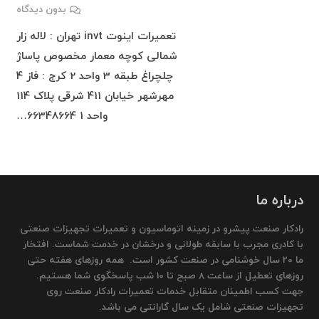
بدون دیدگاه
تعمیرات اینوت invt تهران : لاله زار
شمالی کوچه معمار مخصوص پاساژ
چلچراغ طبقه 3 واحد 2 کرج : فاز 4
مهرشهر خیابان 411 شرقی پلاک 114
واحد 1 66348664…
درباره ما
رادکار صنعت پیشرو در زمینه اتوماسیون و تعمیرات تجهیزات صنعتی
با کادری مجرب با سابقه طولانی و درخشان در خدمت شماست. افتخار
ما 20 سال خوشنامی در صنعت کشور است. همه روزهای هفته حتی
روزهای تعطیل از ساعت 8 صبح تا 10 شب پاسخگوی شما هستیم.
جهت کسب اطمینان متقابل خدمات تعمیرات رادکار صنعت روی
تجهیزات صنعتی شامل یک سال گارانتی می باشد.