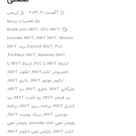
آگوست 21, 2024
کریمی
تعمیرات برندها
Brake unit INVT
,
CPU INVT
,
Encoder INVT
,
IGBT INVT
,
Motion
PLC برند INVT
,
Control INVT
,
,
Profibus INVT
,
Resolver INVT
ارتباط INVT با PLC
,
ارتباط INVT با
کامپیوتر
,
انکدرINVT
,
انکودر INVT
,
انکودر موتور INVT
,
باتری INVT
,
بازرگانی INVT
,
باطری INVT
,
برد INVT
,
برد فرمان INVT
,
برد قدرت INVT
,
برد
کنترل INVT
,
برنامه ریزی INVT
,
برنامه
نویسی INVT
,
بریک یونیت INVT
,
پارامتر دهی encoder invt
,
پارامتر دهی
انکدر INVT
,
پارامتر دهی انکودر INVT
,