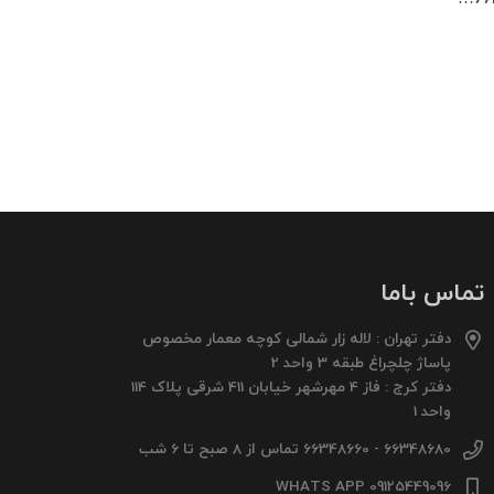
تماس باما
دفتر تهران : لاله زار شمالی کوچه معمار مخصوص
پاساژ چلچراغ طبقه 3 واحد 2
دفتر کرج : فاز 4 مهرشهر خیابان 411 شرقی پلاک 114
واحد 1
66348680 - 66348660 تماس از 8 صبح تا 6 شب
09125449096 WHATS APP