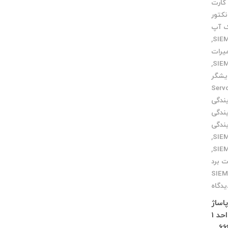
کارت
نکتور
ک آپ
,
میرات
,
یشگر
ایندگی Servo
یندگی
یندگی
یندگی
,
,
ت برد
SIE
یدگاه
 پاساژ
چلچراغ طبقه 3 واحد 2 کرج : فاز 4 مهرشهر خیابان 411 شرقی پلاک 114 واحد 1
66