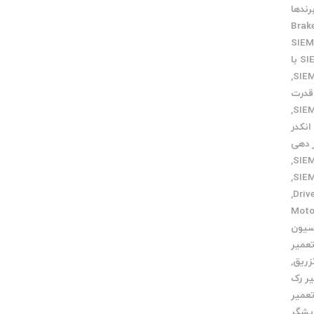
رندها
Brak
ارتباط SIEMENS با
,
 قدرت
,
انکدر
ر دهی
,
,
,
میر Motor
سیون
عمیر
زریق
,
ر رک
عمیر
یشگر