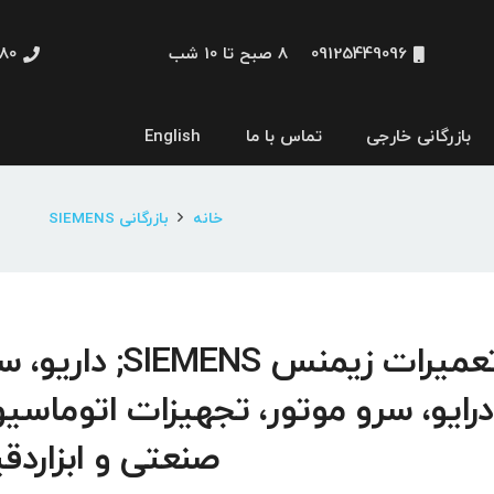
09125449096
8 صبح تا 10 شب
48660
بازرگانی خارجی
تماس با ما
English
نمایشگر و HMI
خانه
بازرگانی SIEMENS
تعمیرات زیمنس SIEMENS; دار
درایو، سرو موتور، تجهیزات اتوماسی
صنعتی و ابزاردق