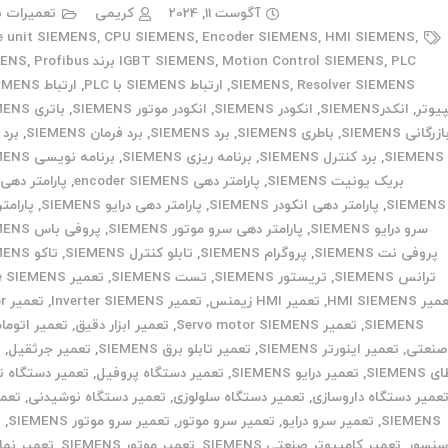
آگوست 11, 2024
کریمی
تعمیرات ب
e unit SIEMENS
,
CPU SIEMENS
,
Encoder SIEMENS
,
HMI SIEMENS
,
PLC برند SIEMENS
,
Motion Control SIEMENS
,
IGBT SIEMENS
Profibus
,
Resolver SIEMENS
,
SIEMENS
,
ارتباط SIEMENS با PLC
,
یوتر
,
انکدرSIEMENS
,
انکودر SIEMENS
,
انکودر موتور SIEMENS
,
باتری SIEMENS
ازرگانی SIEMENS
,
باطری SIEMENS
,
برد SIEMENS
,
برد فرمان SIEMENS
,
برد
SIEMENS
,
برد کنترل SIEMENS
,
برنامه ریزی SIEMENS
,
برنامه نویسی SIEMENS
بریک یونیت SIEMENS
,
پارامتر دهی encoder SIEMENS
,
پارامتر دهی 
SIEMENS
,
پارامتر دهی انکودر SIEMENS
,
پارامتر دهی درایو SIEMENS
,
پارامت
سرو درایو SIEMENS
,
پارامتر دهی سرو موتور SIEMENS
,
پروفی باس SIEMENS
پروفی نت SIEMENS
,
پروگرام SIEMENS
,
تابلو کنترل SIEMENS
,
تاکو SIEMENS
ترانس SIEMENS
,
تریستور SIEMENS
,
تست SIEMENS
,
تعمیر Drive SIEMENS
ر HMI SIEMENS
,
تعمیر HMI زیمنس
,
تعمیر Inverter SIEMENS
,
تع
SIEMENS
,
تعمیر Servo motor SIEMENS
,
تعمیر ابزار دقیق
,
تعمیر اتوما
نعتی
,
تعمیر اینورتر SIEMENS
,
تعمیر تابلو برق SIEMENS
,
تعمیر جرثقیل
,
ت
SIEMENS
,
تعمیر درایو SIEMENS
,
تعمیر دستگاه پروفیل
,
تعمیر دستگاه ت
عمیر دستگاه داروسازی
,
تعمیر دستگاه سلولوزی
,
تعمیر دستگاه نوشیدنی
,
تعمی
SIEMENS
,
تعمیر سرو درایو
,
تعمیر سرو موتور
,
تعمیر سرو موتور SIEMENS
,
ت
نسور
,
تعمیر کامپیوتر صنعتی SIEMENS
,
تعمیر موتور SIEMENS
,
تعمیر نما