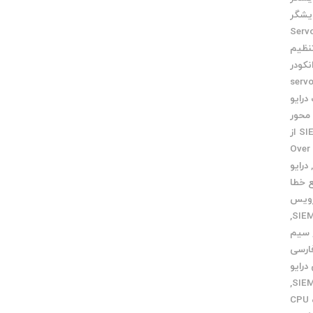
یشگر
Servo moto
نظیم
نکودر
servo m
درایو
محور
خرید SIEMENS از
Over v
درایو
 خطا
ویس
,
سیم
ارسی
درایو
,
کارت CPU