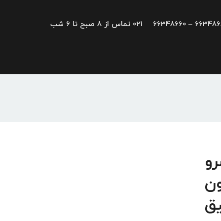
66348680 – 663
021 تماس از 8 صبح تا 6 شب
یو، سرو
ون
یق