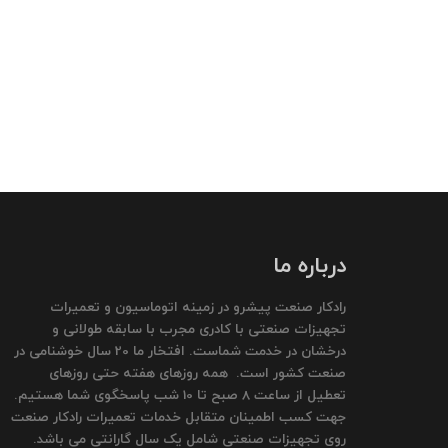
درباره ما
رادکار صنعت پیشرو در زمینه اتوماسیون و تعمیرات
تجهیزات صنعتی با کادری مجرب با سابقه طولانی و
درخشان در خدمت شماست. افتخار ما 20 سال خوشنامی در
صنعت کشور است. همه روزهای هفته حتی روزهای
تعطیل از ساعت 8 صبح تا 10 شب پاسخگوی شما هستیم.
جهت کسب اطمینان متقابل خدمات تعمیرات رادکار صنعت
روی تجهیزات صنعتی شامل یک سال گارانتی می باشد.