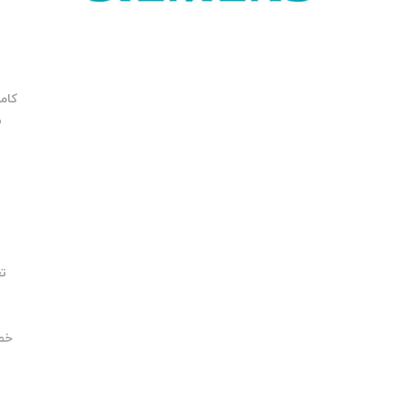
کامپ
ب
تعمی
ص
خطای 
ت
س