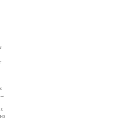
S
S
S
چ
S
S
سوکت
NS
ENS