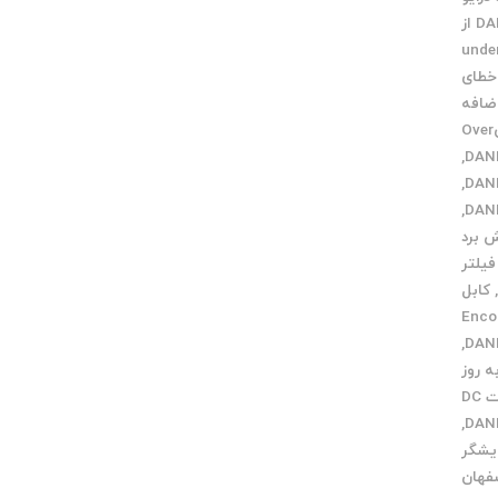
خرید DANFOSS از
under 
خطای
ضافه
خطایOver
,
,
,
 برد
فیلتر
کابل
Encoder
,
 روز
لیست قیمت DC
,
یشگر
فهان