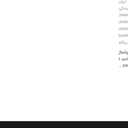
ایران
یندگی
,
,
,
یدگاه
 پاساژ
چلچراغ طبقه 3 واحد 2 کرج : فاز 4 مهرشهر خیابان 411 شرقی پلاک 114 واحد 1
66