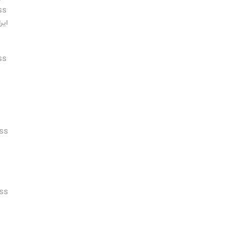
SS
ایر
SS
S
SS
SS