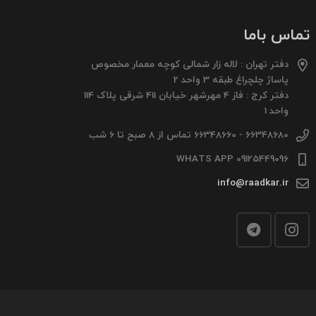
تماس باما
دفتر تهران : لاله زار شمالی کوچه معمار مخصوص
پاساژ چلچراغ طبقه 3 واحد 2
دفتر کرج : فاز 4 مهرشهر خیابان 411 شرقی پلاک 114
واحد 1
66348680 - 66348660 تماس از 8 صبح تا 6 شب
09125449096 WHATS APP
info@raadkar.ir