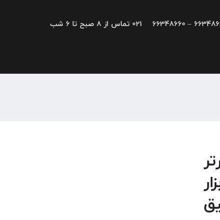
66348680 – 663
021 تماس از 8 صبح تا 6 شب
اینورتر
ار
ق