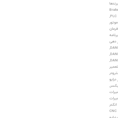
رندها
Brak
,
موتور
فرمان
رنامه
ر دهی
,
,
,
عمیر
رودر
درایو
یکسر
,
یرات
یرات
انکدر
خدمات CNC
درایو