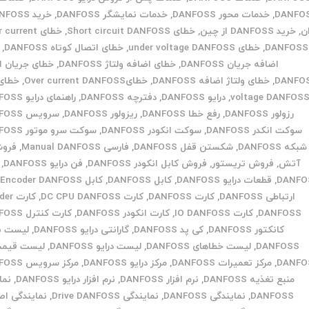
DANFO
,
خدمات محور DANFOSS
,
خدمات نمایشگر DANFOSS
,
ان
,
خرید DANFOSS از چین
,
خطای Short circuit DANFOSS
,
خطای current
DANFOSS
,
خطای under voltage DANFOSS
,
خطای اتصال کوتاه DANFOSS
,
اضافه جریان DANFOSS
,
خطای اضافه ولتاژ DANFOSS
,
خطای جریان ا
DANFO
,
خطای ولتاژ اضافه DANFOSS
,
خطایOver current DANFOSS
,
voltage DANFOS
,
درایو DANFOSS
,
دفترچه DANFOSS
,
راهنمای درایو DANFOSS
رزولور DANFOSS
,
رفع خطا DANFOSS
,
ریزولور DANFOSS
,
سرویس DANFOSS
سوکت انکدر DANFOSS
,
سوکت انکودر DANFOSS
,
سوکت سرو موتور DANFOSS
شبکه DANFOSS
,
شکستن قفل DANFOSS
,
فارسی Manual DANFOSS
,
فروش
آتش
,
فروش تریستور
,
فروش کابل انکودر DANFOSS
,
فن درایو DANFOSS
,
DANFO
,
قطعات درایو DANFOSS
,
کابل DANFOSS
,
کابل Encoder DANFOSS
,
ارتباطی DANFOSS
,
کارت DANFOSS
,
کارت DC CPU DANFOSS
,
کارت 
DANFOSS
,
کارت IO DANFOSS
,
کارت انکودر DANFOSS
,
کارت کنترل DANFOSS
کانکتور DANFOSS
,
کی پد DANFOSS
,
گارانتی درایو DANFOSS
,
لیست به
DANFOSS
,
لیست خطاهای DANFOSS
,
لیست درایو DANFOSS
,
DANFO
,
مرکز تعمیرات DANFOSS
,
مرکز درایو DANFOSS
,
مرکز سرویس DANFOSS
منبع تغذیه DANFOSS
,
نرم افزار DANFOSS
,
نرم افزار درایو DANFOSS
,
نما
DANFOSS
,
نمایندگی DANFOSS
,
نمایندگی Drive DANFOSS
,
نمایندگی اص