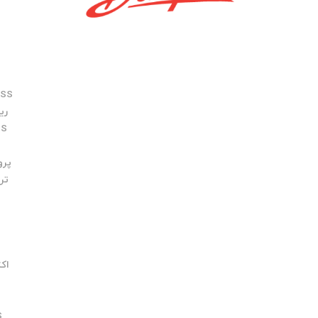
OSS
ریزی S
SS
پروفی
تریس
اک
S