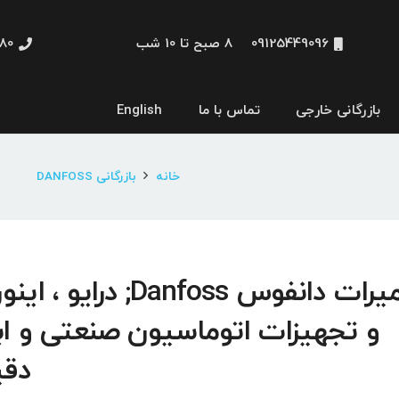
09125449096
8 صبح تا 10 شب
48660
بازرگانی خارجی
تماس با ما
English
نمایشگر و HMI
خانه
بازرگانی DANFOSS
تعمیرات دانفوس Danfoss; درایو ، 
و تجهیزات اتوماسیون صنعتی و ابز
دقی