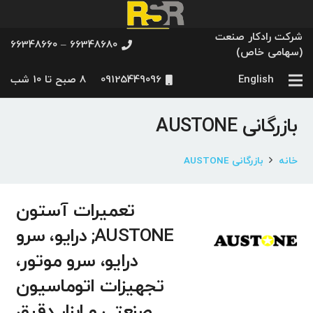
شرکت رادکار صنعت
66348680 – 66348660
(سهامی خاص)
English
09125449096
8 صبح تا 10 شب
بازرگانی AUSTONE
خانه
بازرگانی AUSTONE
تعمیرات آستون
AUSTONE; درایو، سرو
درایو، سرو موتور،
تجهیزات اتوماسیون
صنعتی و ابزار دقیق