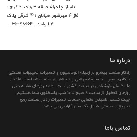
پاساژ چلچراغ طبقه 3 واحد 2 کرج :
فاز 4 مهرشهر خیابان 411 شرقی پلاک
114 واحد 1 66348664…
درباره ما
رادکار صنعت پیشرو در زمینه اتوماسیون و تعمیرات تجهیزات صنعتی
با کادری مجرب با سابقه طولانی و درخشان در خدمت شماست. افتخار
ما 20 سال خوشنامی در صنعت کشور است. همه روزهای هفته حتی
روزهای تعطیل از ساعت 8 صبح تا 10 شب پاسخگوی شما هستیم.
جهت کسب اطمینان متقابل خدمات تعمیرات رادکار صنعت روی
تجهیزات صنعتی شامل یک سال گارانتی می باشد.
تماس باما