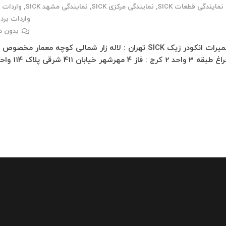
نمایندگی قطعات SICK
,
نمایندگی مرکزی SICK
,
نمایندگی مشهد SICK
,
واردات SICK
واردات برد SICK
بدون د
تعمیرات انکودر زیک SICK تهران : لاله زار شمالی کوچه معمار مخصوص
 کرج : فاز 4 مهرشهر خیابان 411 شرقی پلاک 114 واحد 1…