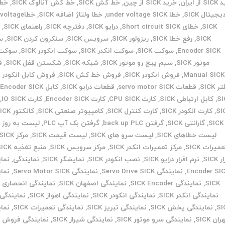
ز ایران
,
خرید SICK از چین
,
خط کش SICK
,
خط کش آنالوگ SICK
,
خط
یجیتال SICK
,
خطا under voltage SICK
,
خطا ولتاژ اضافه SICK
,
خطاoltage
SICK
,
خطای Short circuit SICK
,
درایو SICK
,
دفترچه SICK
,
راهنمای SICK
,
ر
SICK
,
رفع خطا SICK
,
ریزولور SICK
,
سرویس SICK
,
سنکرون کردن SICK
,
س
Encoder SICK
,
سوکت SICK
,
سوکت انکدر SICK
,
سوکت انکودر SICK
,
سوکت 
موتور SICK
,
سیم پیچ رو موتور SICK
,
شبکه SICK
,
شکستن قفل SICK
,
ف
Manual SICK
,
فروش انکودر SICK
,
فروش خط کش SICK
,
فروش کابل انکودر SICK
 SICK
,
قطعات servo motor SICK
,
قطعات درایو SICK
,
کابل Encoder SICK
,
SI
,
کابل ارتباطی SICK
,
کارت CPU SICK
,
کارت Encoder SICK
,
کارت IO SICK
,
SI
,
کارت انکودر SICK
,
کارت کنترل SICK
,
کامپیوتر صنعتی SICK
,
کانکتور SICK
S
,
گارانتی SICK
,
گرفتن back up PLC
,
گرفتن بک آپ PLC
,
لیست به روز SICK
لیست خطاهای SICK
,
لیست سرو های SICK
,
لیست قیمت SICK
,
مرکز SICK
میرات SICK
,
مرکز تعمیرات انکدر SICK
,
مرکز سرویس SICK
,
منبع تغذیه SICK
SICK
,
نرم افزار درایو SICK
,
نصب انکودر SICK
,
نمایشگر SICK
,
نمایندگی
,
نما
Encoder SI
,
نمایندگی Servo Drive SICK
,
نمایندگی Servo Motor SICK
,
نما
SICK
,
نمایندگی SICK Encoder
,
نمایندگی اصفهان SICK
,
نمایندگی انحصاری SICK
نمایندگی انکدر SICK
,
نمایندگی انکودر SICK
,
نمایندگی اهواز SICK
,
نمایندگی 
SI
,
نمایندگی پخش SICK
,
نمایندگی تبریز SICK
,
نمایندگی تعمیرات SICK
,
نما
ران SICK
,
نمایندگی سرو موتور SICK
,
نمایندگی شیراز SICK
,
نمایندگی فروش SICK