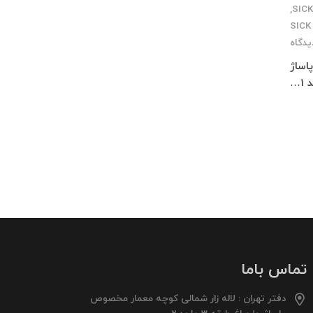
,
یدگاه
 پاساژ
تماس باما
دفتر تهران : لاله زار شمالی کوچه معمار مخصوص