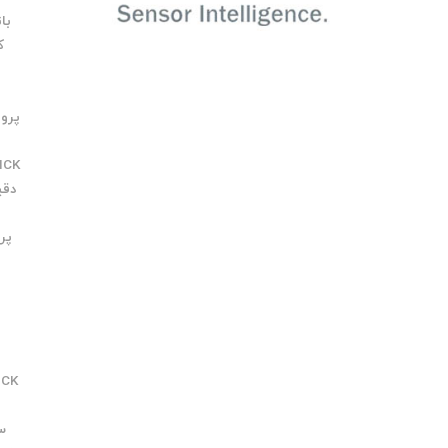
باتر
کن
پروف
ICK
دقی
پر
ICK
سر