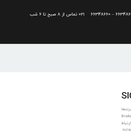
66348680 – 663
021 تماس از 8 صبح تا 6 شب
رندها
Brak
رتباط
,