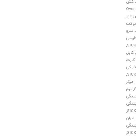
 کش
Over v
زولور
وکت
سرو
ارسی
,
کابل
کارت
,
کی
,
,
مرکز
,
نرم
یندگی
یندگی
,
ایران
یندگی
,