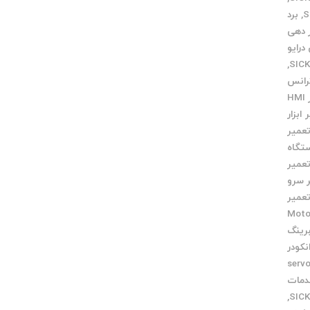
,
برد
ر دهی
درایو
,
رانس
تعمیر HMI
ابزار
عمیر
تگاه
عمیر
 سرو
عمیر
ض بلبرینگ Motor
رینگ
نکودر
دمات servo
مات
,