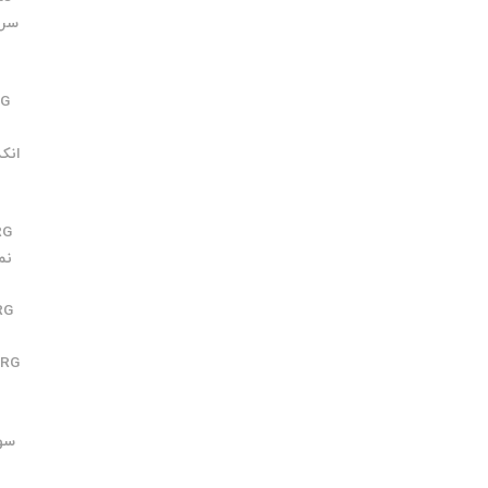
سرو مو
RG
انکدر BERG
RG
نمای
RG
ERG
سوکت