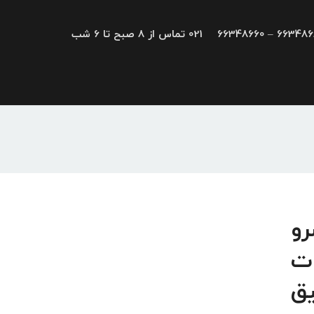
66348680 – 663
021 تماس از 8 صبح تا 6 شب
HEIDELBERG; سرو
تجهیزات
یق