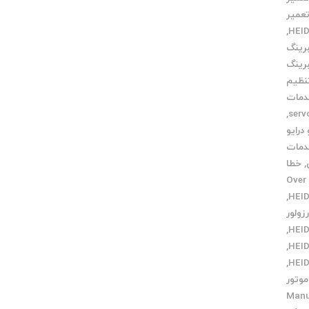
عمیر
,
رینگ
رینگ
نظیم
مات
,
رایو
مات
,
خطا
Over v
,
زولور
,
,
,
وتور
ی Manual