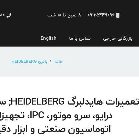
09125449096
8 صبح تا 10 شب
48660
بازرگانی خارجی
تماس با ما
English
نمایشگر و HMI
خانه
باتری HEIDELBERG
تعمیرات هایدلبرگ 
درایو، سرو موتور، IPC، 
اتوماسیون صنعتی و ابزار دق