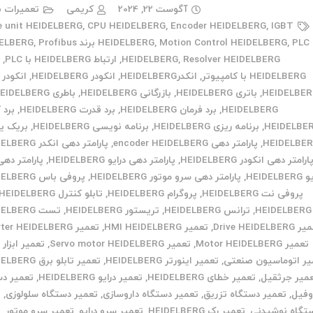
آگوست 22, 2024
کریمی
تعمیرات ب
e unit HEIDELBERG
,
CPU HEIDELBERG
,
Encoder HEIDELBERG
,
IGBT
PLC برند HEIDELBERG
,
Motion Control HEIDELBERG
,
HEIDELBERG
Profibus
,
Resolver HEIDELBERG
,
HEIDELBERG
,
ارتباط HEIDELBERG با PLC
,
ا
HEIDELBERG با کامپیوتر
,
انکدرHEIDELBERG
,
انکودر HEIDELBERG
,
انکودر 
HEIDELBE
,
باتری HEIDELBERG
,
بازرگانی HEIDELBERG
,
باطری HEIDELBERG
HEIDELBERG
,
برد فرمان HEIDELBERG
,
برد قدرت HEIDELBERG
,
برد 
HEIDELBE
,
برنامه ریزی HEIDELBERG
,
برنامه نویسی HEIDELBERG
,
بریک ی
HEIDELBE
,
پارامتر دهی encoder HEIDELBERG
,
پارامتر دهی انکدر HEIDELBERG
ارامتر دهی انکودر HEIDELBERG
,
پارامتر دهی درایو HEIDELBERG
,
پارامتر ده
HEIDELB
,
پارامتر دهی سرو موتور HEIDELBERG
,
پروفی باس HEIDELBERG
پروفی نت HEIDELBERG
,
پروگرام HEIDELBERG
,
تابلو کنترل HEIDELBERG
HEIDELBERG
,
ترانس HEIDELBERG
,
تریستور HEIDELBERG
,
تست HEIDELBERG
Drive HEIDELBE
,
تعمیر HMI HEIDELBERG
,
تعمیر Inverter HEIDELBERG
تعمیر Motor HEIDELBERG
,
تعمیر Servo motor HEIDELBERG
,
تعمیر ابزار
یر اتوماسیون صنعتی
,
تعمیر اینورتر HEIDELBERG
,
تعمیر تابلو برق HEIDELBERG
میر جرثقیل
,
تعمیر خطای HEIDELBERG
,
تعمیر درایو HEIDELBERG
,
تعمیر دس
وفیل
,
تعمیر دستگاه تزریق
,
تعمیر دستگاه داروسازی
,
تعمیر دستگاه سلولوزی
,
ت
تگاه نوشیدنی
,
تعمیر رک HEIDELBERG
,
تعمیر سرو درایو
,
تعمیر سرو موتور
,
ت