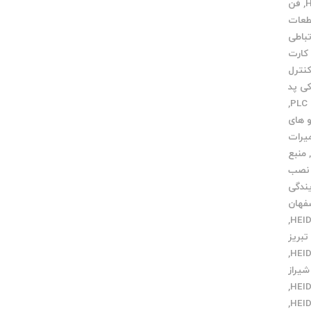
,
فن
عات
تباطی
کارت
نترل
ی پد
,
 های
میرات
منبع
نصب
یندگی
فهان
,
تبریز
,
شیراز
,
,