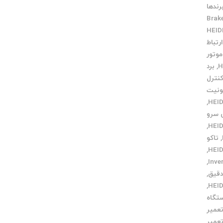
رندها
Brak
رتباط
موتور
,
برد
کنترل
ونیت
,
ی سرو
,
,
تاکو
,
,
 دقیق
,
,
تگاه
عمیر
عمیر