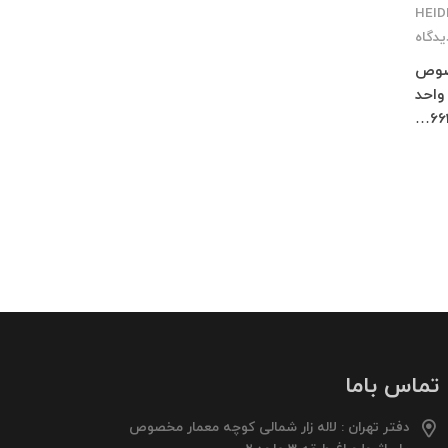
یدگاه
ر مخصوص
اژ چلچراغ طبقه 3 واحد 2 کرج : فاز 4 مهرشهر خیابان 411 شرقی پلاک 114 واحد
تماس باما
دفتر تهران : لاله زار شمالی کوچه معمار مخصوص