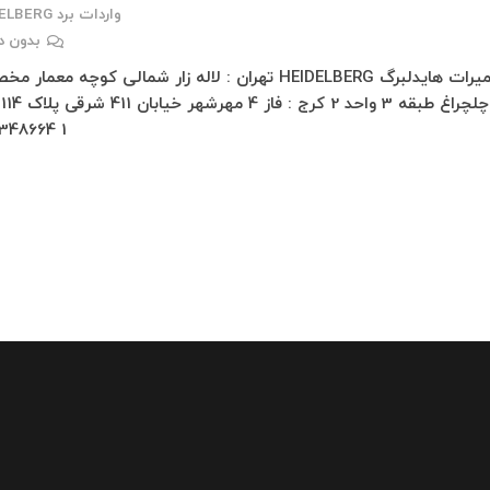
واردات برد HEIDELBERG
بدون د
تعمیرات هایدلبرگ HEIDELBERG تهران : لاله زار شمالی کوچه معما
پاس
1 66348664…