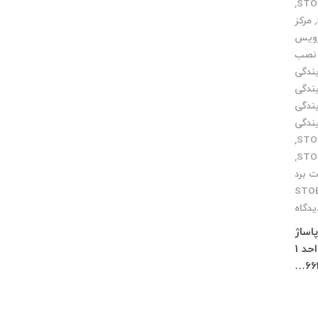
,
,
مرکز
رویس
نصب
یندگی
یندگی
یندگی
یندگی
,
,
ت برد
STO
یدگاه
 پاساژ
چلچراغ طبقه 3 واحد 2 کرج : فاز 4 مهرشهر خیابان 411 شرقی پلاک 114 واحد 1
66