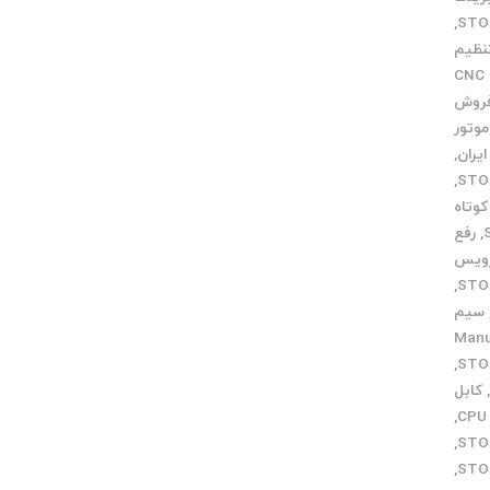
,
نظیم
خدمات CNC
فروش
وتور
,
,
وتاه
,
رفع
ویس
,
سیم
ی Manual
,
کابل
,
,
,