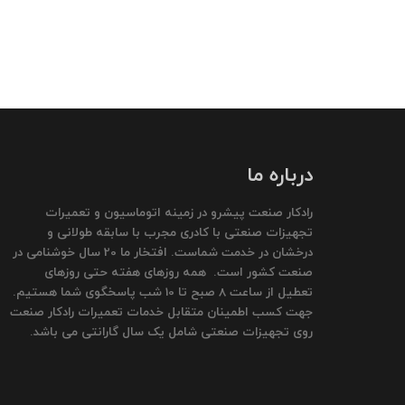
درباره ما
رادکار صنعت پیشرو در زمینه اتوماسیون و تعمیرات
تجهیزات صنعتی با کادری مجرب با سابقه طولانی و
درخشان در خدمت شماست. افتخار ما 20 سال خوشنامی در
صنعت کشور است. همه روزهای هفته حتی روزهای
تعطیل از ساعت 8 صبح تا 10 شب پاسخگوی شما هستیم.
جهت کسب اطمینان متقابل خدمات تعمیرات رادکار صنعت
روی تجهیزات صنعتی شامل یک سال گارانتی می باشد.