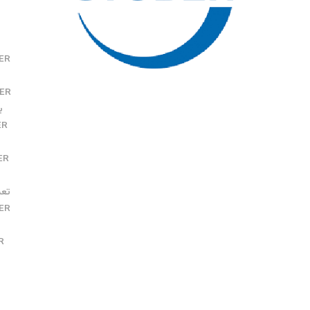
ER
ER
بر
ER
ER
تعمیر ER
ER
R