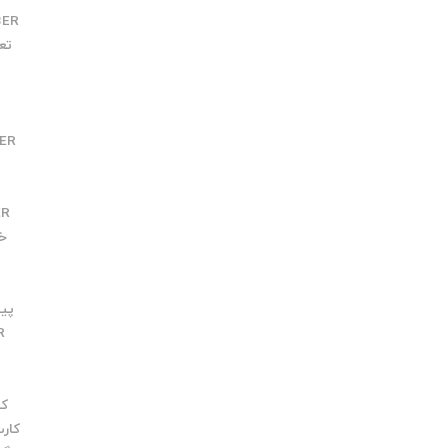
BER
تعو
R
ER
ER
خطا
پیچ
R
کارت 
کارت 