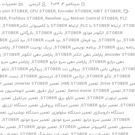
سپتامبر 4, 2024
کریمی
تعمیرات ب
e unit STOBER
,
CPU STOBER
,
Encoder STOBER
,
IGBT STOBER
,
PLC برند STOBER
,
Motion Control STOBER
Resolver
,
Profibus STOBER
,
STOB
,
ارتباط STOBER با PLC
,
ارتباط STOBER با کامپیوتر
,
انکدرSTOBER
,
ا
STOBER
,
انکودر موتور STOBER
,
باتری STOBER
,
بازرگانی STOBER
,
ب
STOB
,
برد STOBER
,
برد فرمان STOBER
,
برد قدرت STOBER
,
برد کنترل STOBER
نامه ریزی STOBER
,
برنامه نویسی STOBER
,
بریک یونیت STOBER
,
پارامت
encoder STOB
,
پارامتر دهی انکدر STOBER
,
پارامتر دهی انکودر STOBER
,
پ
دهی درایو STOBER
,
پارامتر دهی سرو درایو STOBER
,
پارامتر دهی سرو 
STOB
,
پروفی باس STOBER
,
پروفی نت STOBER
,
پروگرام STOBER
,
تابلو 
STOBER
,
تاکو STOBER
,
ترانس STOBER
,
تریستور STOBER
,
تست STOBER
Drive STOB
,
تعمیر HMI STOBER
,
تعمیر Inverter STOBER
,
تع
STOB
,
تعمیر Servo motor STOBER
,
تعمیر ابزار دقیق
,
تعمیر اتوماسیون ص
تعمیر اینورتر STOBER
,
تعمیر تابلو برق STOBER
,
تعمیر جرثقیل
,
تعمیر 
STOBE
,
تعمیر درایو STOBER
,
تعمیر دستگاه پروفیل
,
تعمیر دستگاه تزریق
,
ت
دستگاه داروسازی
,
تعمیر دستگاه سلولوزی
,
تعمیر دستگاه نوشیدنی
,
تعمی
STOBER
,
تعمیر سرو درایو
,
تعمیر سرو موتور
,
تعمیر سرو موتور STOBER
,
ت
سنسور
,
تعمیر کامپیوتر صنعتی STOBER
,
تعمیر موتور STOBER
,
تعمیر نما
STOBER
,
تعمیرات برد STOBER
,
تعمیرات نمایشگر STOBER
,
تعویض بلب