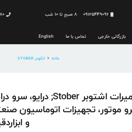
09125449096
8 صبح تا 10 شب
48660
بازرگانی خارجی
تماس با ما
English
نمایشگر و HMI
خانه
انکودر STOBER
تعمیرات اشتوبر Stober; درایو، سرو 
و موتور، تجهیزات اتوماسیون صنع
و ابزاردق