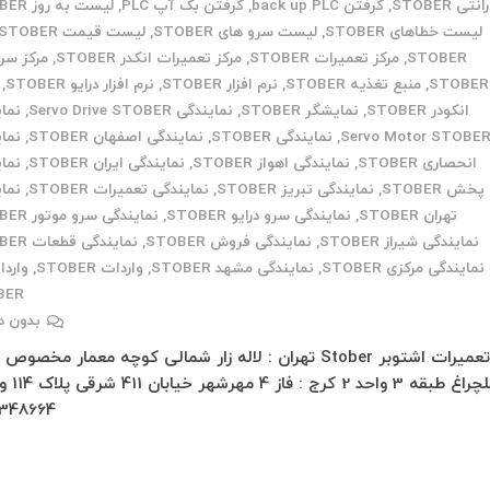
نتی STOBER
,
گرفتن back up PLC
,
گرفتن بک آپ PLC
,
لیست به روز STOBER
لیست خطاهای STOBER
,
لیست سرو های STOBER
,
لیست قیمت STOBER
STOBER
,
مرکز تعمیرات STOBER
,
مرکز تعمیرات انکدر STOBER
,
مرکز س
STOBER
,
منبع تغذیه STOBER
,
نرم افزار STOBER
,
نرم افزار درایو STOBER
,
انکودر STOBER
,
نمایشگر STOBER
,
نمایندگی Servo Drive STOBER
,
نما
Servo Motor STOBE
,
نمایندگی STOBER
,
نمایندگی اصفهان STOBER
,
نما
انحصاری STOBER
,
نمایندگی اهواز STOBER
,
نمایندگی ایران STOBER
,
نما
پخش STOBER
,
نمایندگی تبریز STOBER
,
نمایندگی تعمیرات STOBER
,
نما
تهران STOBER
,
نمایندگی سرو درایو STOBER
,
نمایندگی سرو موتور STOBER
نمایندگی شیراز STOBER
,
نمایندگی فروش STOBER
,
نمایندگی قطعات STOBER
نمایندگی مرکزی STOBER
,
نمایندگی مشهد STOBER
,
واردات STOBER
,
واردا
BER
بدون د
تعمیرات اشتوبر Stober تهران : لاله زار شمالی کوچه معمار مخصوص
348664…