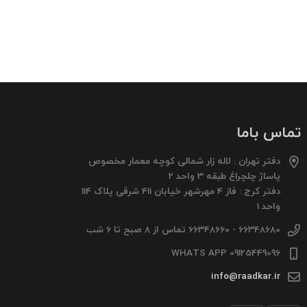
تماس باما
دفتر تهران : لاله زار شمالی کوچه معمار مخصوص
پاساژ چلچراغ طبقه 3 واحد 2
دفتر کرج : فاز 4 مهرشهر خیابان 411 شرقی پلاک 114
واحد 1
66348680 - 66348660 تماس از 8 صبح تا 6 شب
09125449096 WHATS APP
info@raadkar.ir