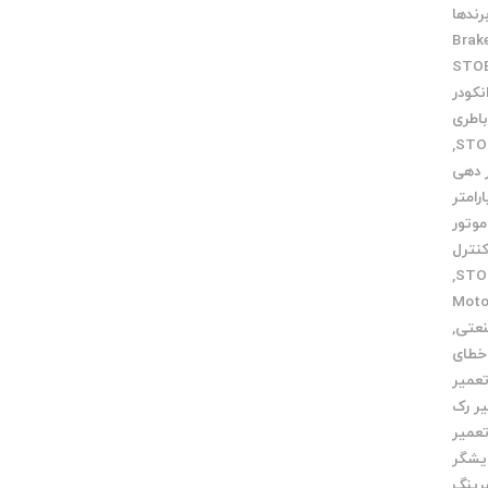
رندها
Brak
نکودر
اطری
,
ر دهی
ارامتر
موتور
کنترل
,
میر Motor
نعتی
,
خطای
عمیر
ر رک
عمیر
یشگر
رینگ