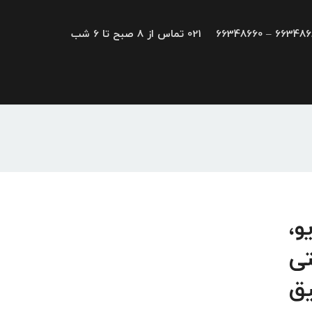
66348680 – 663
021 تماس از 8 صبح تا 6 شب
درایو،
تی
یق