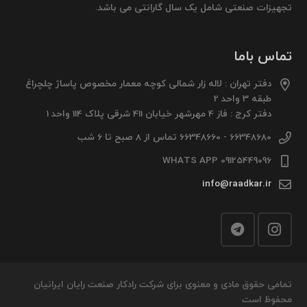
تجهیزات صنعتی شامل یک سال گارانتی می باشد.
تماس باما
دفتر تهران : لاله زار شمالی کوچه معمار مخصوص پاساژ چلچراغ
طبقه 3 واحد 2
دفتر کرج : فاز 4 مهرشهر خیابان 411 شرقی پلاک 114 واحد 1
66348680 - 66348660 تماس از 8 صبح تا 6 شب
09125449096 WHATS APP
info@raadkar.ir
تمامی حقوق مادی و معنوی برای شرکت رادکار صنعت رایان ایرانیان
محفوظ است