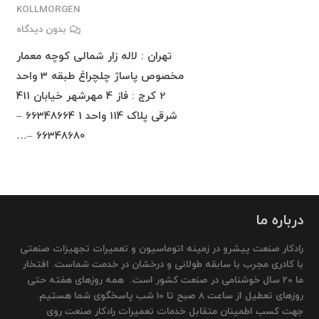
KOLLMORGEN
بدون دیدگاه
تهران : لاله زار شمالی کوچه معمار
مخصوص پاساژ چلچراغ طبقه 3 واحد
2 کرج : فاز 4 مهرشهر خیابان 411
شرقی پلاک 114 واحد 1 66348664 –
66348680 –…
درباره ما
رادکار صنعت پیشرو در زمینه اتوماسیون و تعمیرات تجهیزات صنعتی
با کادری مجرب با سابقه طولانی و درخشان در خدمت شماست. افتخار
ما 20 سال خوشنامی در صنعت کشور است. همه روزهای هفته حتی
روزهای تعطیل از ساعت 8 صبح تا 10 شب پاسخگوی شما هستیم.
جهت کسب اطمینان متقابل خدمات تعمیرات رادکار صنعت روی