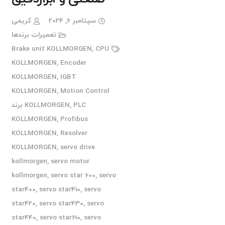
سپتامبر 6, 2024
کریمی
تعمیرات برندها
Brake unit KOLLMORGEN
,
CPU
KOLLMORGEN
,
Encoder
KOLLMORGEN
,
IGBT
KOLLMORGEN
,
Motion Control
,
KOLLMORGEN
PLC برند
KOLLMORGEN
,
Profibus
KOLLMORGEN
,
Resolver
KOLLMORGEN
,
servo drive
kollmorgen
,
servo motor
kollmorgen
,
servo star 600
,
servo
star400
,
servo star410
,
servo
star420
,
servo star430
,
servo
star440
,
servo star610
,
servo