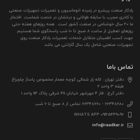
رادکار صنعت پیشرو در زمینه اتوماسیون و تعمیرات تجهیزات صنعتی
با کادری مجرب با سابقه طولانی و درخشان در خدمت شماست. افتخار
ما 20 سال خوشنامی در صنعت کشور است. همه روزهای هفته حتی
روزهای تعطیل از ساعت 8 صبح تا 10 شب پاسخگوی شما هستیم.
جهت کسب اطمینان متقابل خدمات تعمیرات رادکار صنعت روی
تجهیزات صنعتی شامل یک سال گارانتی می باشد.
تماس باما
دفتر تهران : لاله زار شمالی کوچه معمار مخصوص پاساژ چلچراغ
طبقه 3 واحد 2
دفتر کرج : فاز 4 مهرشهر خیابان 411 شرقی پلاک 114 واحد 1
66348680 - 66348660 تماس از 8 صبح تا 6 شب
09125449096 WHATS APP
info@raadkar.ir