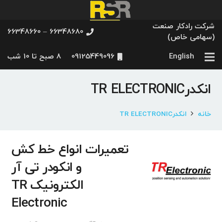
شرکت رادکار صنعت
66348680 – 66348660
(سهامی خاص)
English
09125449096
8 صبح تا 10 شب
انکدرTR ELECTRONIC
خانه
انکدرTR ELECTRONIC
تعمیرات انواع خط کش
و انکودر تی آر
الکترونیک TR
Electronic