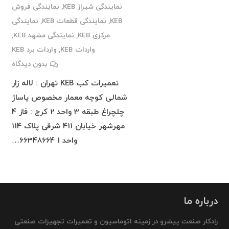
نمایندگی شیراز KEB
,
نمایندگی فروش
KEB
,
نمایندگی قطعات KEB
,
نمایندگی
مرکزی KEB
,
نمایندگی مشهد KEB
,
واردات KEB
,
واردات برد KEB
بدون دیدگاه
تعمیرات کب KEB تهران : لاله زار
شمالی کوچه معمار مخصوص پاساژ
چلچراغ طبقه 3 واحد 2 کرج : فاز 4
مهرشهر خیابان 411 شرقی پلاک 114
واحد 1 66348664…
درباره ما
رادکار صنعت پیشرو در زمینه اتوماسیون و تعمیرات تجهیزات صنعتی