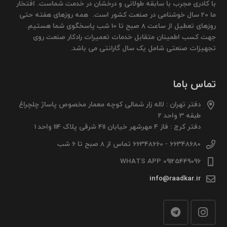
با کادری مجرب با سابقه طولانی و درخشان در خدمت شماست. افتخار
ما 20 سال خوشنامی در صنعت کشور است. همه روزهای هفته حتی
روزهای تعطیل از ساعت 8 صبح تا 10 شب پاسخگوی شما هستیم.
جهت کسب اطمینان متقابل خدمات تعمیرات رادکار صنعت روی
تجهیزات صنعتی شامل یک سال گارانتی می باشد.
تماس باما
دفتر تهران : لاله زار شمالی کوچه معمار مخصوص پاساژ چلچراغ
طبقه 3 واحد 2
دفتر کرج : فاز 4 مهرشهر خیابان 411 شرقی پلاک 114 واحد 1
66348680 - 66348660 تماس از 8 صبح تا 6 شب
09125449096 WHATS APP
info@raadkar.ir