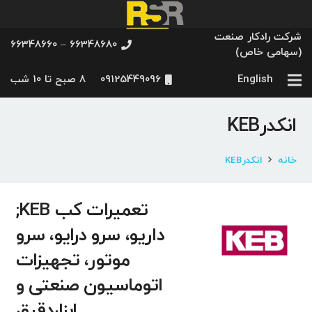
شرکت رادکار صنعت
66348680 – 66348660
(سهامی خاص)
English
09125449096
8 صبح تا 10 شب
انکدرKEB
خانه
انکدرKEB
تعمیرات کب KEB;
داریو، سرو درایو، سرو
موتور، تجهیزات
اتوماسیون صنعتی و
ابزاردقیق