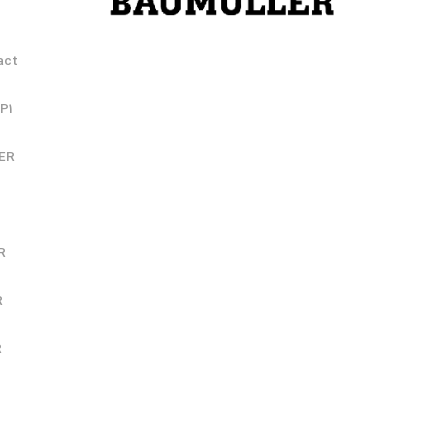
act
SP1
LER
R
R
R