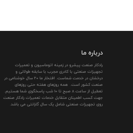
درباره ما
رادکار صنعت پیشرو در زمینه اتوماسیون و تعمیرات
تجهیزات صنعتی با کادری مجرب با سابقه طولانی و
درخشان در خدمت شماست. افتخار ما 20 سال خوشنامی در
صنعت کشور است. همه روزهای هفته حتی روزهای
تعطیل از ساعت 8 صبح تا 10 شب پاسخگوی شما هستیم.
جهت کسب اطمینان متقابل خدمات تعمیرات رادکار صنعت
روی تجهیزات صنعتی شامل یک سال گارانتی می باشد.