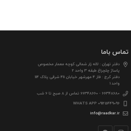
تماس باما
دفتر تهران : لاله زار شمالی کوچه معمار مخصوص
پاساژ چلچراغ طبقه 3 واحد 2
دفتر کرج : فاز 4 مهرشهر خیابان 411 شرقی پلاک 114
واحد 1
66348680 - 66348660 تماس از 8 صبح تا 6 شب
09125449096 WHATS APP
info@raadkar.ir