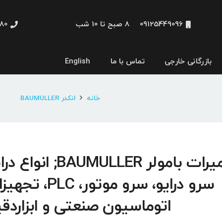
09125449096
8 صبح تا 10 شب
48660
بازرگانی خارجی
تماس با ما
English
نمایشگر و HMI
خانه
انکدر BAUMULLER
تعمیرات بامولر BAUMULLER; انوا
سرو درایو، سرو موتور، PLC،
اتوماسیون صنعتی و ابزاردق