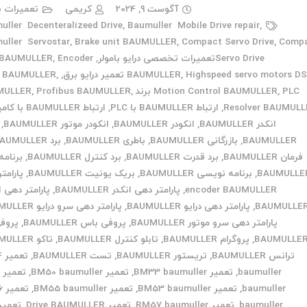
آگوست 9, 2024
کریمی
تعمیرات ب
uller Decenteralizeed Drive
,
Baumuller Mobile Drive repair
,
uller Servostar
,
Brake unit BAUMULLER
,
Compact Servo Drive
,
Comp
Servo Driveتعمیرات تخصصی درایو بامولر
,
Encoder
,
 BAUMULLER
Highspeed servo motors D تعمیر درایو برق
,
BAUMULLER
,
,
T BAUMULLER
PLC برند BAUMULLER
,
Motion Control BAUMULLER
,
Profibus BAUMULLER
,
Resolver BAUMUL
,
ارتباط BAUMULLER با PLC
,
ارتباط BAUMULLER با کامپیوتر
انکدر BAUMULLER
,
انکودر BAUMULLER
,
انکودر موتور BAUMULLER
,
BAUMULLER
,
بازرگانی BAUMULLER
,
باطری BAUMULLER
,
برد BAUMULLER
فرمان BAUMULLER
,
برد قدرت BAUMULLER
,
برد کنترل BAUMULLER
,
برنامه
BAUMULLE
,
برنامه نویسی BAUMULLER
,
بریک یونیت BAUMULLER
,
پارامت
encoder BAUMULLER
,
پارامتر دهی انکدر BAUMULLER
,
پارامتر دهی ا
BAUMULLE
,
پارامتر دهی درایو BAUMULLER
,
پارامتر دهی سرو درایو BAUMULLER
پارامتر دهی سرو موتور BAUMULLER
,
پروفی باس BAUMULLER
,
پروف
BAUMULLE
,
پروگرام BAUMULLER
,
تابلو کنترل BAUMULLER
,
تاکو BAUMULLER
ترانس BAUMULLER
,
تریستور BAUMULLER
,
تست BAUMULLER
,
ت
baumuller
,
تعمیر BM33 baumuller
,
تعمیر BM50 baumuller
,
ت
baumuller
,
تعمیر BM53 baumuller
,
تعمیر BM55 baumuller
,
تع
baumuller
,
تعمیر BM57 baumuller
,
تعمیر Drive BAUMULLER
,