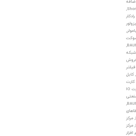
اضافه
,
رادکار
زولور
امولر
,
وکت
,
بکه
روش
فیلتر
کابل
کارت
کارت IO
نعتی
,
اهای
,
مرکز
,
مرکز
 افزار