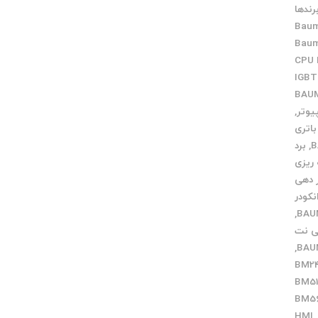
رندها
Baum
Baum
CPU
IGB
,
باتری
,
برد
 ریزی
ر دهی
نکودر
,
ی نت
,
عمیر BM24
عمیر BM51
میر BM56
تعمیر HMI