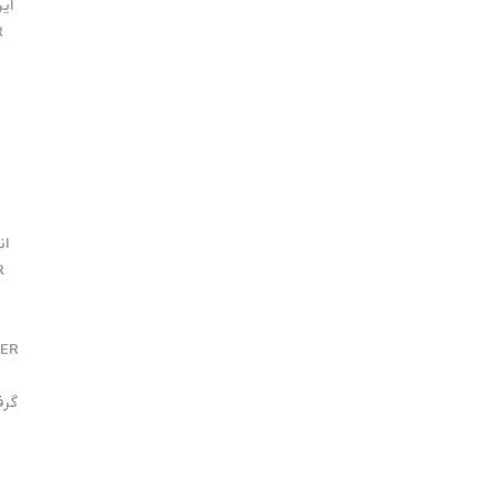
ایر
R
انکو
R
ER
گرفتن C