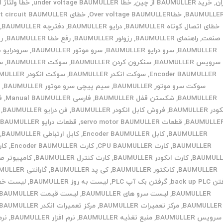
ان
,
خرید BAUMULLER از چین
,
خطا under voltage BAUMULLER
,
خطا ولتاژ 
BAUMULLE
,
خطاOver voltage BAUMULLER
,
خطای Short circuit BAUMULLER
خطای اتصال کوتاه BAUMULLER
,
درایو BAUMULLER
,
دفترچه BAUMULLER
,
صنعت
,
راهنمای BAUMULLER
,
رزولور BAUMULLER
,
رفع خطا BAUMULLER
,
ری
BAUMULLER
,
سرو درایو BAUMULLER
,
سرو موتور BAUMULLER
,
سرودرایو ب
سرویس BAUMULLER
,
سنکرون کردن BAUMULLER
,
سوکت BAUMULLER
,
س
Encoder BAUMULLER
,
سوکت انکدر BAUMULLER
,
سوکت انکودر BAUMULLER
سوکت سرو موتور BAUMULLER
,
سیم پیچی سرو موتور BAUMULLER
,
ش
BAUMULLER
,
شکستن قفل BAUMULLER
,
فارسی Manual BAUMULLER
,
ف
در BAUMULLER
,
فروش کابل انکودر BAUMULLER
,
فن درایو BAUMULLER
,
BAUMULLE
,
قطعات servo motor BAUMULLER
,
قطعات درایو BAUMULLER
,
BAUMULLER
,
کابل Encoder BAUMULLER
,
کابل ارتباطی BAUMULLER
,
BAUMULLER
,
کارت CPU BAUMULLER
,
کارت Encoder BAUMULLER
,
BAUMULL
,
کارت انکودر BAUMULLER
,
کارت کنترل BAUMULLER
,
کامپیوتر ص
BAUMULLER
,
کانکتور BAUMULLER
,
کی پد BAUMULLER
,
گارانتی BAUMULLER
back up PL
,
گرفتن بک آپ PLC
,
لیست به روز BAUMULLER
,
لیست خط
BAUMULLER
,
لیست سرو های BAUMULLER
,
لیست قیمت BAUMULLER
BAUMULLER
,
مرکز تعمیرات BAUMULLER
,
مرکز تعمیرات انکدر BAUMULLER
سرویس BAUMULLER
,
منبع تغذیه BAUMULLER
,
نرم افزار BAUMULLER
,
نرم