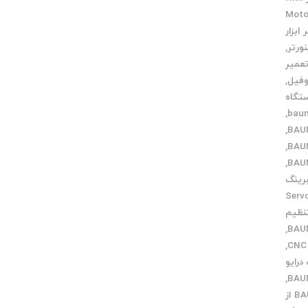
میر Motor
ابزار
نورتر
,
عمیر
وفیل
,
تگاه
,
,
,
,
رینگ
Servo moto
نظیم
,
,
درایو
,
خرید BAUMULLER از