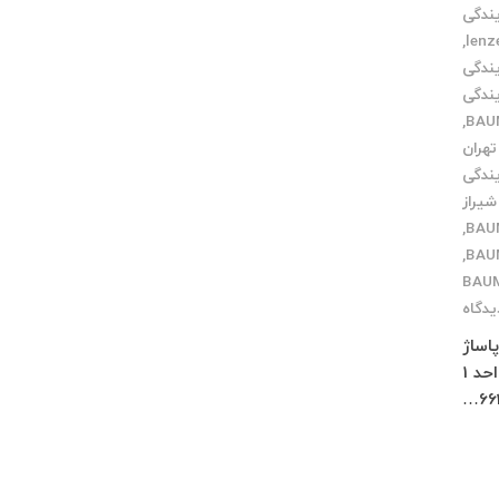
یندگی
,
یندگی
یندگی
,
تهران
یندگی
شیراز
,
,
یدگاه
ص پاساژ
چلچراغ طبقه 3 واحد 2 کرج : فاز 4 مهرشهر خیابان 411 شرقی پلاک 114 واحد 1
66