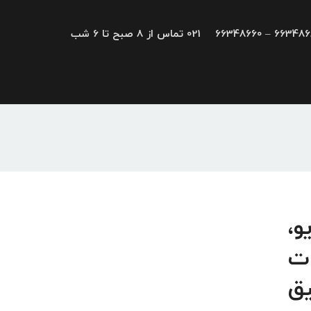
66348680 – 663
021 تماس از 8 صبح تا 6 شب
ع درایو،
 تجهیزات
یق