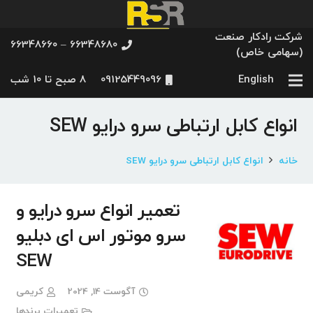
شرکت رادکار صنعت
66348680 – 66348660
(سهامی خاص)
English
09125449096
8 صبح تا 10 شب
انواع کابل ارتباطی سرو درایو SEW
خانه
انواع کابل ارتباطی سرو درایو SEW
تعمیر انواع سرو درایو و
سرو موتور اس ای دبلیو
SEW
آگوست 14, 2024
کریمی
تعمیرات برندها