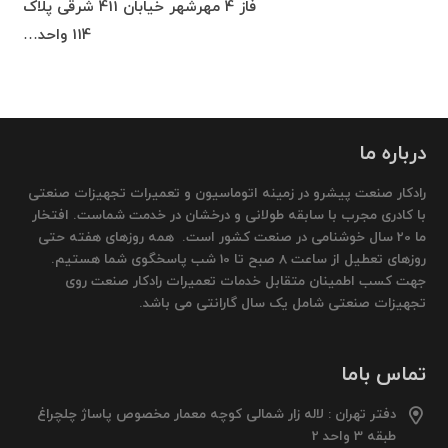
فاز 4 مهرشهر خیابان 411 شرقی پلاک
114 واحد…
درباره ما
رادکار صنعت پیشرو در زمینه اتوماسیون و تعمیرات تجهیزات صنعتی
با کادری مجرب با سابقه طولانی و درخشان در خدمت شماست. افتخار
ما 20 سال خوشنامی در صنعت کشور است. همه روزهای هفته حتی
روزهای تعطیل از ساعت 8 صبح تا 10 شب پاسخگوی شما هستیم.
جهت کسب اطمینان متقابل خدمات تعمیرات رادکار صنعت روی
تجهیزات صنعتی شامل یک سال گارانتی می باشد.
تماس باما
دفتر تهران : لاله زار شمالی کوچه معمار مخصوص پاساژ چلچراغ
طبقه 3 واحد 2