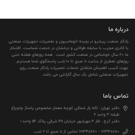
درباره ما
رادکار صنعت پیشرو در زمینه اتوماسیون و تعمیرات تجهیزات صنعتی
با کادری مجرب با سابقه طولانی و درخشان در خدمت شماست. افتخار
ما 20 سال خوشنامی در صنعت کشور است. همه روزهای هفته حتی
روزهای تعطیل از ساعت 8 صبح تا 10 شب پاسخگوی شما هستیم.
جهت کسب اطمینان متقابل خدمات تعمیرات رادکار صنعت روی
تجهیزات صنعتی شامل یک سال گارانتی می باشد.
تماس باما
دفتر تهران : لاله زار شمالی کوچه معمار مخصوص پاساژ چلچراغ
طبقه 3 واحد 2
دفتر کرج : فاز 4 مهرشهر خیابان 411 شرقی پلاک 114 واحد 1
66348680 - 66348660 تماس از 8 صبح تا 6 شب