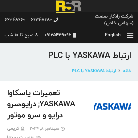
شرکت رادکار صنعت
66348680 – 66348660
(سهامی خاص)
English
09125449096
8 صبح تا 10 شب
ارتباط YASKAWA با PLC
خانه
ارتباط YASKAWA با PLC
تعمیرات یاسکاوا
YASKAWA; درایو،سرو
درایو و سرو موتور
سپتامبر 8, 2024
کریمی
تعمیرات برندها