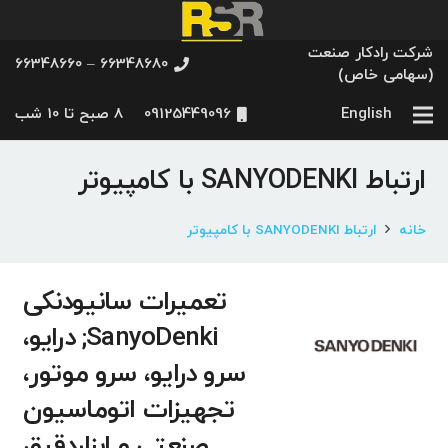
شرکت رادکار صنعت
66348680 – 66348660
(سهامی خاص)
English
09125449096
8 صبح تا 10 شب
ارتباط SANYODENKI با کامپیوتر
خانه
ارتباط SANYODENKI با کامپیوتر
تعمیرات سانیودنکی
SanyoDenki; درایو،
سرو درایو، سرو موتور،
تجهیزات اتوماسیون
صنعتی و ابزاردقیق