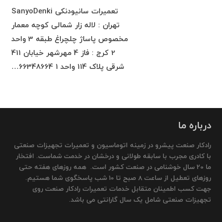
تعمیرات سانیودنکی SanyoDenki
تهران : لاله زار شمالی کوچه معمار
مخصوص پاساژ چلچراغ طبقه 3 واحد
2 کرج : فاز 4 مهرشهر خیابان 411
شرقی پلاک 114 واحد 1 66348664…
درباره ما
رادکار صنعت پیشرو در زمینه اتوماسیون و تعمیرات تجهیزات صنعتی
با کادری مجرب با سابقه طولانی و درخشان در خدمت شماست. افتخار
ما 20 سال خوشنامی در صنعت کشور است. همه روزهای هفته حتی
روزهای تعطیل از ساعت 8 صبح تا 10 شب پاسخگوی شما هستیم.
جهت کسب اطمینان متقابل خدمات تعمیرات رادکار صنعت روی
تجهیزات صنعتی شامل یک سال گارانتی می باشد.