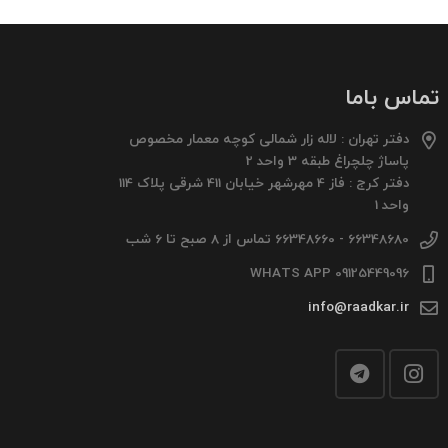
تماس باما
دفتر تهران : لاله زار شمالی کوچه معمار مخصوص
پاساژ چلچراغ طبقه 3 واحد 2
دفتر کرج : فاز 4 مهرشهر خیابان 411 شرقی پلاک 114
واحد 1
66348680 - 66348660 تماس از 8 صبح تا 6 شب
09125449096 WHATS APP
info@raadkar.ir