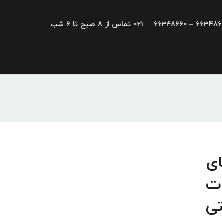
66348680 – 663
021 تماس از 8 صبح تا 6 شب
کارت های
ات
تی