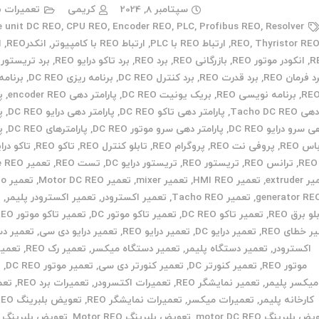
سپتامبر 8, 2024
کریمی
تعمیرات ب
e unit DC REO
,
CPU REO
,
Encoder REO
,
PLC
,
Profibus REO
,
Resolver
Thyristor RE
,
REO
,
ارتباط REO با PLC
,
ارتباط REO با کامپیوتر
,
انکدرREO
,
ا
R
,
انکودر موتور REO
,
بازرگانی REO
,
برد REO
,
برد تاکو درایو REO
,
برد تریستور REO
د فرمان REO
,
برد قدرت REO
,
برد کنترل DC REO
,
برنامه ریزی DC REO
,
برنامه
RE
,
برنامه نویسی REO
,
بریک یونیت DC REO
,
پارامتر دهی encoder REO
,
پ
هی Tacho DC REO
,
پارامتر دهی تاکو DC REO
,
پارامتر دهی درایو DC REO
,
پ
 سرو درایو DC REO
,
پارامتر دهی سرو موتور DC REO
,
پارامترهای DC REO
,
پ
اس REO
,
پروفی نت REO
,
پروگرام REO
,
تابلو کنترل REO
,
تاکو REO
,
REO
,
ترانس REO
,
تریستور REO
,
تریستور درایو DC
,
تست REO
,
تعمیر Drive REO
extruder
,
تعمیر HMI REO
,
تعمیر mixer
,
تعمیر Motor DC REO
,
تعم
generator RE
,
تعمیر Tacho REO
,
تعمیر اکسترودر
,
تعمیر اکسترودر پلیمر
,
ت
لو برق REO
,
تعمیر تاکو DC REO
,
تعمیر تاکو موتور DC
,
تعمیر تاکو موتور DC REO
ر خطای REO
,
تعمیر درایو DC
,
تعمیر درایو REO
,
تعمیر درایو دی سی
,
تعمیر دس
اکسترودر
,
تعمیر دستگاه پلیمر
,
تعمیر دستگاه میکسر
,
تعمیر رک REO
,
تعمیر
موتور REO
,
تعمیر کنورتر DC
,
تعمیر کنورتر دی سی
,
تعمیر موتور DC REO
,
ت
میکسر پلیمر
,
تعمیر نمایشگر REO
,
تعمیرات اکتسرودر
,
تعمیرات برد REO
,
تعم
کارخانه پلیمر
,
تعمیرات میکسر
,
تعمیرات نمایشگر REO
,
تعویض بلبرینگ DC REO
 بلبرینگ motor DC REO
,
تعویض بلبرینگ Motor REO
,
تعویض بلبرینگ م