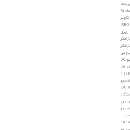
رندها
Brak
نکودر
,
 ریزی
ارامتر
ارامتر
روفی
تاکو درایو DC
,
یر Tacho
عمیر
,
تگاه
 سرو
عمیر
یرات
,
وتور