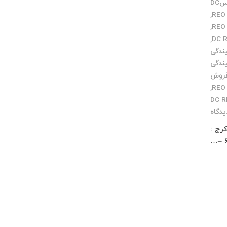
مرکز سرویسDC
,
,
,
یندگی
یندگی
فروش
,
یدگاه
 زار شمالی کوچه معمار مخصوص پاساژ چلچراغ طبقه 3 واحد 2 کرج :