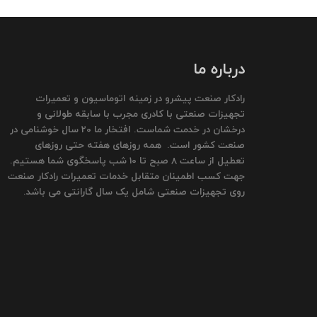
درباره ما
رادکار صنعت پیشرو در زمینه اتوماسیون و تعمیرات
تجهیزات صنعتی با کادری مجرب با سابقه طولانی و
درخشان در خدمت شماست. افتخار ما 20 سال خوشنامی در
صنعت کشور است. همه روزهای هفته حتی روزهای
تعطیل از ساعت 8 صبح تا 10 شب پاسخگوی شما هستیم.
جهت کسب اطمینان متقابل خدمات تعمیرات رادکار صنعت
روی تجهیزات صنعتی شامل یک سال گارانتی می باشد.