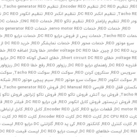
RE
,
تنظیم DC REO
,
تنظیم Encoder REO
,
تنظیم Tacho generator REO
,
ت
Tacho R
,
تنظیم انکدر DC REO
,
تنظیم انکدر REO
,
تنظیم انکودر DC REO
,
ت
در REO
,
تنظیم پارامتر REO
,
تنظیم تاکو REO
,
خدمات CNC REO
,
REO
,
خدمات REO
,
خدمات servo motor REO
,
خدمات Tacho generator REO
ات Tacho REO
,
خدمات پس از فروش درایو DC REO
,
خدمات درایو REO
,
خد
سرو موتور REO
,
خدمات محور REO
,
خدمات نمایشگر REO
,
خرید DC REO از ایران
DC REO از چین
,
خطا under voltage DC REO
,
خطا ولتاژ اضافه REO
,
voltage R
,
خطای Short circuit DC REO
,
خطای اتصال کوتاه DC REO
,
درایو REO
ترچه DC REO
,
راهنمای درایو DC REO
,
رزولور REO
,
رفع خطا DC REO
,
ریزولور REO
سرویس REO
,
سنکرون کردن REO
,
سوکت REO
,
سوکت Tacho REO
,
سوکت ا
R
,
سوکت انکودر REO
,
سوکت سرو موتور REO
,
سیم پیچی موتور REO
,
شبکه REO
ستن قفل REO
,
فارسی DC Manual REO
,
فروش Tacho generator REO
,
ف
Tacho 
,
فروش برد آتش
,
فروش تاکو REO
,
فروش تاکو ژنراتور
,
فروش تاکو ژن
R
,
فروش تریستور
,
فروش کابل انکودر REO
,
فن درایو DC REO
,
فیلتر REO
,
قط
DC motor 
,
قطعات درایو REO
,
کابل Encoder REO
,
کابل REO
,
کابل ارتباطی REO
رت DC CPU REO
,
کارت DC REO
,
کارت Encoder REO
,
کارت IO REO
,
کارت ا
R
,
کارت کنترل REO
,
کانکتور REO
,
کی پد REO
,
گارانتی DC درایو REO
,
لیست به
DC RE
,
لیست خطاهای DC REO
,
لیست درایو DC REO
,
لیست قیمت DC REO