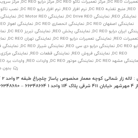
میرات DC REO
,
مرکز تعمیرات تاکو DC REO
,
مرکز درایو DC REO
,
REO
,
منبع تغذیه DC REO
,
نرم افزار REO
,
نرم افزار درایو DC REO
,
نصب تاکو REO
نمایشگر REO
,
نمایندگی DC Drive REO
,
نمایندگی DC Motor REO
,
نمایندگی REO
نمایندگی اصفهان DC REO
,
نمایندگی انحصاری DC REO
,
نمایندگی اهواز DC REO
دگی ایران درایو DC REO
,
نمایندگی پخش REO
,
نمایندگی تبریز DC REO
,
نما
عمیرات REO
,
نمایندگی تعمیرات درایو DC REO
,
نمایندگی تهران DC REO
,
نما
 DC REO
,
نمایندگی درایو دی سی REO
,
نمایندگی شیراز DC REO
,
نمایندگی 
DC REO
,
نمایندگی فروش REO
,
نمایندگی قطعات REO
,
نمایندگی مرکزی REO
ایندگی مشهد DC REO
,
نمایندگی موتور DC REO
,
واردات REO
,
واردات برد DC REO
بدون د
تهران : لاله
قی پلاک 114 واحد 1 66348664 – 66348680 –…