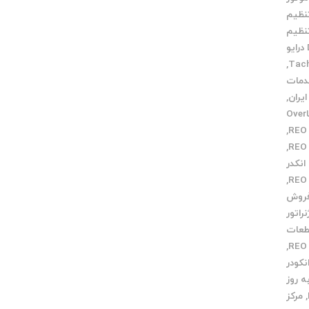
نظیم
نظیم
خدمات DC درایو
,
مات
,
خطاOver
,
,
نکدر
,
روش
راتور
عات
,
نکودر
 روز
,
مرکز