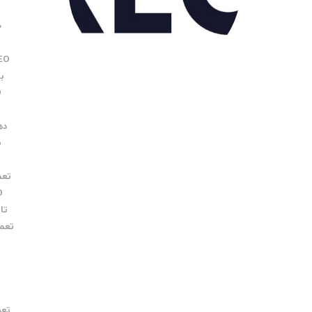
O
EO
بر
O
د
دهی
ب
تعمیر 
O
تاب
تعمی
تعویض