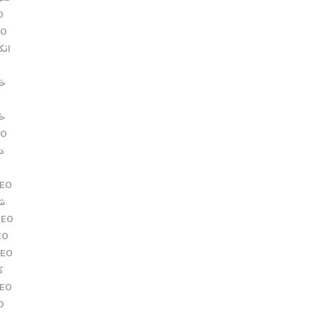
O
EO
انکو
خدم
خرید 
EO
دف
EO
شک
REO
EO
REO
کا
EO
O