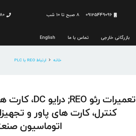
09125449096
8 صبح تا 10 شب
48660
بازرگانی خارجی
تماس با ما
English
نمایشگر و HMI
خانه
ارتباط REO با PLC
تعمیرات رئو REO; درایو DC، 
کنترل، کارت های پاور و تجهیز
اتوماسیون صنع