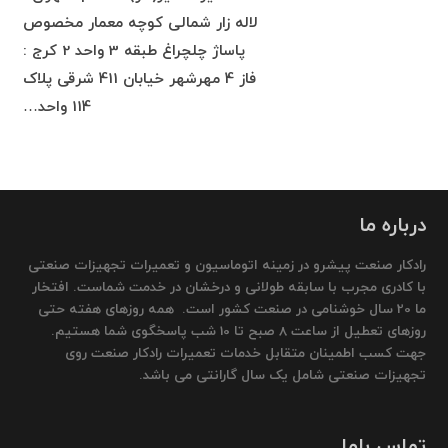
لاله زار شمالی کوچه معمار مخصوص
پاساژ چلچراغ طبقه 3 واحد 2 کرج :
فاز 4 مهرشهر خیابان 411 شرقی پلاک
114 واحد…
درباره ما
رادکار صنعت پیشرو در زمینه اتوماسیون و تعمیرات تجهیزات صنعتی
با کادری مجرب با سابقه طولانی و درخشان در خدمت شماست. افتخار
ما 20 سال خوشنامی در صنعت کشور است. همه روزهای هفته حتی
روزهای تعطیل از ساعت 8 صبح تا 10 شب پاسخگوی شما هستیم.
جهت کسب اطمینان متقابل خدمات تعمیرات رادکار صنعت روی
تجهیزات صنعتی شامل یک سال گارانتی می باشد.
تماس باما