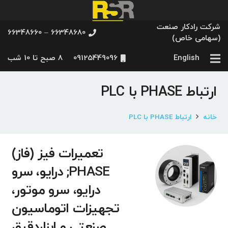
شرکت رادکار صنعت
66348680 – 66348660
(سهامی خاص)
English
09125449096
8 صبح تا 10 شب
ارتباط PHASE با PLC
خانه
ارتباط PHASE با PLC
تعمیرات فیز (فاز)
PHASE; درایو، سرو
درایو، سرو موتور،
تجهیزات اتوماسیون
صنعتی و ابزاردقیق