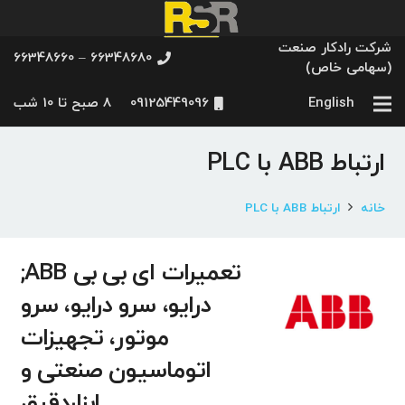
شرکت رادکار صنعت
66348680 – 66348660
(سهامی خاص)
English
09125449096
8 صبح تا 10 شب
ارتباط ABB با PLC
خانه
ارتباط ABB با PLC
تعمیرات ای بی بی ABB;
درایو، سرو درایو، سرو
موتور، تجهیزات
اتوماسیون صنعتی و
ابزاردقیق