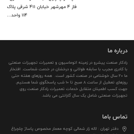
فاز 4 مهرشهر خیابان 411 شرقی پلاک
114 واحد…
درباره ما
رادکار صنعت پیشرو در زمینه اتوماسیون و تعمیرات تجهیزات صنعتی
با کادری مجرب با سابقه طولانی و درخشان در خدمت شماست. افتخار
ما 20 سال خوشنامی در صنعت کشور است. همه روزهای هفته حتی
روزهای تعطیل از ساعت 8 صبح تا 10 شب پاسخگوی شما هستیم.
جهت کسب اطمینان متقابل خدمات تعمیرات رادکار صنعت روی
تجهیزات صنعتی شامل یک سال گارانتی می باشد.
تماس باما
دفتر تهران : لاله زار شمالی کوچه معمار مخصوص پاساژ چلچراغ