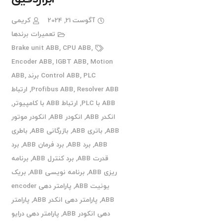
آگوست 21, 2024
کریمی
تعمیرات برندها
Brake unit ABB
,
CPU ABB
,
Encoder ABB
,
IGBT ABB
,
Motion
PLC برند ABB
,
Control ABB
,
Resolver ABB
,
Profibus ABB
,
ارتباط
ABB با PLC
,
ارتباط ABB با کامپیوتر
,
انکدر ABB
,
انکودر ABB
,
انکودر موتور
ABB
,
باتری ABB
,
بازرگانی ABB
,
باطری
ABB
,
برد ABB
,
برد فرمان ABB
,
برد
قدرت ABB
,
برد کنترل ABB
,
برنامه
ریزی ABB
,
برنامه نویسی ABB
,
بریک
یونیت ABB
,
پارامتر دهی encoder
ABB
,
پارامتر دهی انکدر ABB
,
پارامتر
دهی انکودر ABB
,
پارامتر دهی درایو