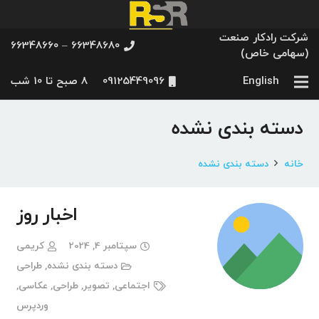
شرکت رادکار صنعت
66348680 – 66348660
(سهامی خاص)
English
09125449096
8 صبح تا 10 شب
دسته بندی نشده
خانه
دسته بندی نشده
اخبار روز
سپتامبر 4, 2024
کریمی
دسته بندی نشده
,
طراحی
اجتماعی
,
تصویر
,
طراحی
,
عکاسی
,
وردپرس